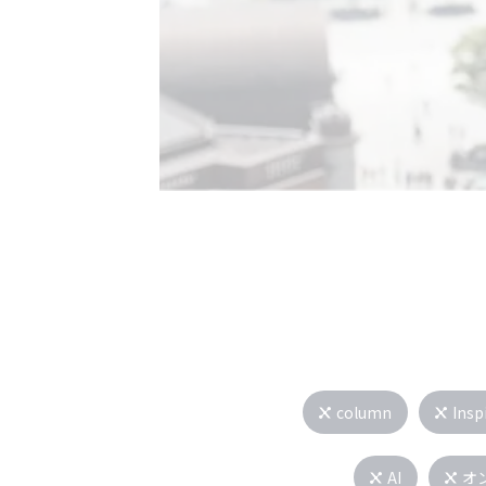
column
Insp
AI
オ