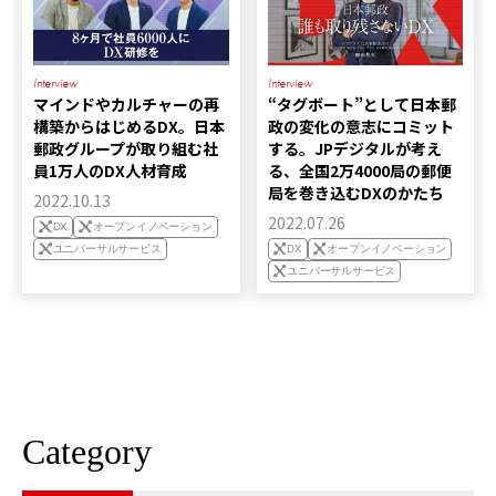
Interview
Interview
マインドやカルチャーの再
“タグボート”として日本郵
構築からはじめるDX。日本
政の変化の意志にコミット
郵政グループが取り組む社
する。JPデジタルが考え
員1万人のDX人材育成
る、全国2万4000局の郵便
局を巻き込むDXのかたち
2022.10.13
2022.07.26
DX
オープンイノベーション
ユニバーサルサービス
DX
オープンイノベーション
ユニバーサルサービス
Category