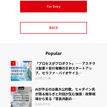
For Entry
BACK
Popular
「プロセスがプロダクト」——アステラ
1
ス製薬×安川電機の合弁スタートアッ
プ、セラファ・バイオサイエ…
2026.07.28
AIが作るのは最大公約数。ヒャダイン氏
2
が語る揺らぎと対話が生む価値｜政策現
場から見る『官民共創の…
2026.07.10