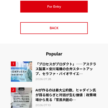
For Entry
BACK
Popular
「プロセスがプロダクト」——アステラ
1
ス製薬×安川電機の合弁スタートアッ
プ、セラファ・バイオサイエ…
2026.07.28
AIが作るのは最大公約数。ヒャダイン氏
2
が語る揺らぎと対話が生む価値｜政策現
場から見る『官民共創の…
2026.07.10