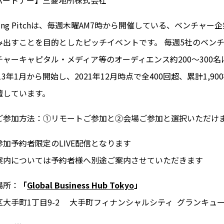
ning Pitchは、毎週木曜AM7時から開催している、ベンチャー
み出すことを目的としたピッチイベントです。 毎週5社のベン
ャーキャピタル・メディア等のオーディエンス約200～300
13年1月から開始し、2021年12月時点で全400回超、累計1,9
壇しています。
ご参加方法：①リモートご参加と②会場ご参加と選択いただけ
加予約者限定のLIVE配信となります
案内については予約者様へ別途ご案内させていただきます
場所：
「
Global Business Hub Tokyo
」
大手町1丁目9-2 大手町フィナンシャルシティ グランキュー