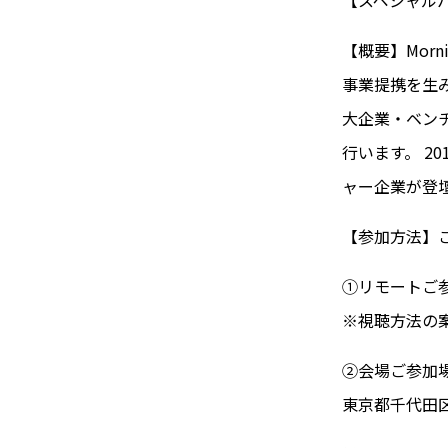
【概要】Mor
事業提携を生
大企業・ベンチ
行います。 20
ャー企業が登
【参加方法】
①リモートご参
※視聴方法の
②会場ご参加
東京都千代田区