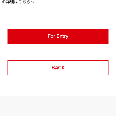
トの詳細は
こちら
へ
For Entry
BACK