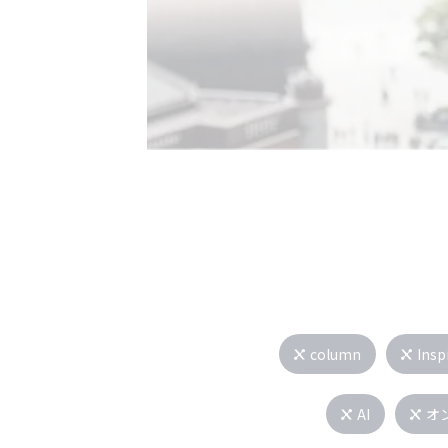
column
Insp
AI
オ