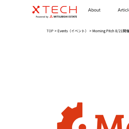
About
Artic
TOP
>
Events（イベント）
>
Morning Pitch 