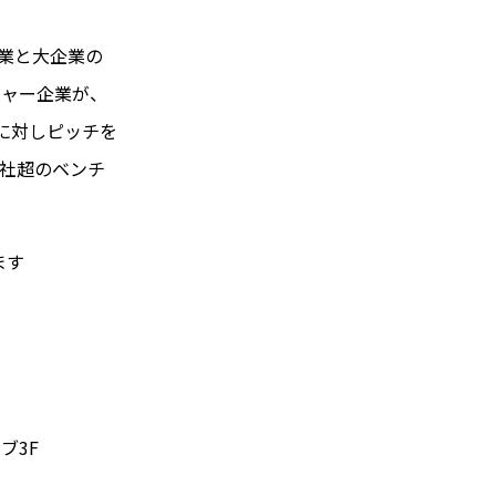
企業と大企業の
チャー企業が、
名に対しピッチを
00社超のベンチ
ます
ブ3F