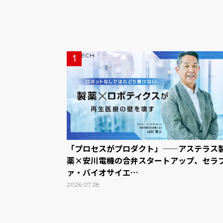
1
「プロセスがプロダクト」——アステラス
薬×安川電機の合弁スタートアップ、セラ
ァ・バイオサイエ…
2026.07.28