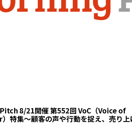
 Pitch 8/21開催 第552回 VoC（Voice of
omer）特集～顧客の声や行動を捉え、売り