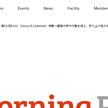
les
Events
News
Facility
Member
Interview
Column
8/21開催 第552回 VoC（Voice of Customer）特集～顧客の声や行動を捉え、売り上げ
Event report
Other