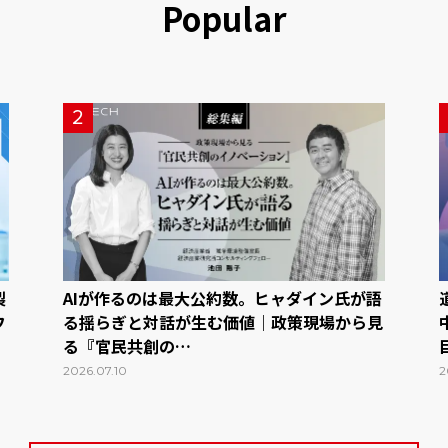
Popular
2
製
AIが作るのは最大公約数。ヒャダイン氏が語
フ
る揺らぎと対話が生む価値｜政策現場から見
る『官民共創の…
2026.07.10
2