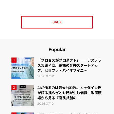
BACK
Popular
「プロセスがプロダクト」——アステラ
1
ス製薬×安川電機の合弁スタートアッ
プ、セラファ・バイオサイエ…
2026.07.28
AIが作るのは最大公約数。ヒャダイン氏
2
が語る揺らぎと対話が生む価値｜政策現
場から見る『官民共創の…
2026.07.10