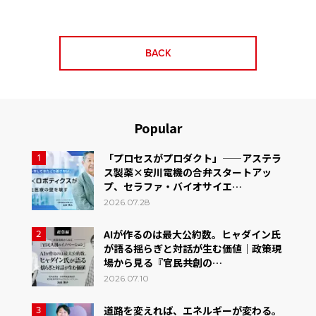
BACK
Popular
「プロセスがプロダクト」——アステラ
1
ス製薬×安川電機の合弁スタートアッ
プ、セラファ・バイオサイエ…
2026.07.28
AIが作るのは最大公約数。ヒャダイン氏
2
が語る揺らぎと対話が生む価値｜政策現
場から見る『官民共創の…
2026.07.10
道路を変えれば、エネルギーが変わる。
3