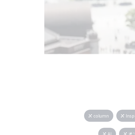
column
Insp
AI
オ