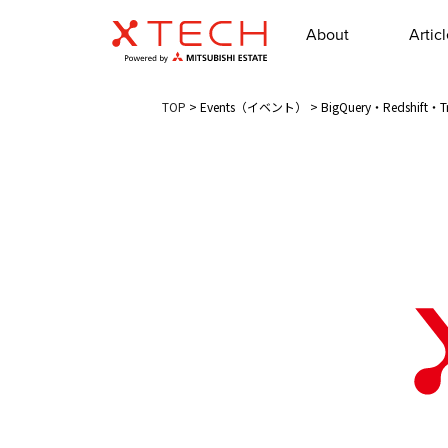
About
Artic
TOP
>
Events（イベント）
>
BigQuery・Redshif