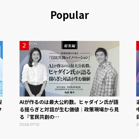
Popular
2
製
AIが作るのは最大公約数。ヒャダイン氏が語
フ
る揺らぎと対話が生む価値｜政策現場から見
る『官民共創の…
2026.07.10
2