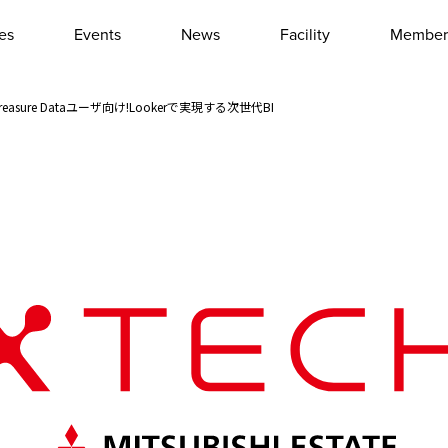
les
Events
News
Facility
Member
Interview
Column
t・Treasure Dataユーザ向け!Lookerで実現する次世代BI
Event report
Other