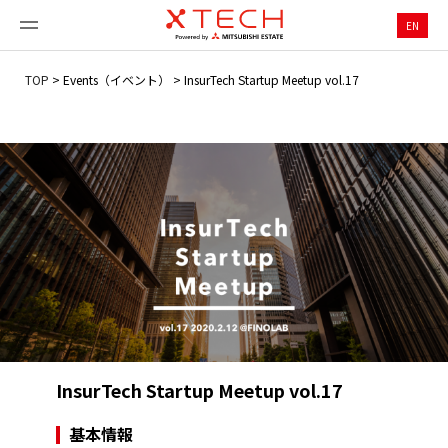
EN
TOP
>
Events（イベント）
>
InsurTech Startup Meetup vol.17
InsurTech Startup Meetup vol.17
基本情報