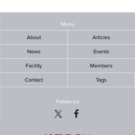
Menu
About
Articles
News
Events
Facility
Members
Contact
Tags
Follow Us