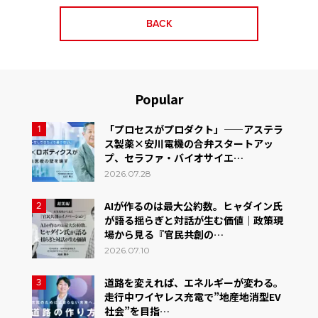
BACK
Popular
「プロセスがプロダクト」——アステラ
1
ス製薬×安川電機の合弁スタートアッ
プ、セラファ・バイオサイエ…
2026.07.28
AIが作るのは最大公約数。ヒャダイン氏
2
が語る揺らぎと対話が生む価値｜政策現
場から見る『官民共創の…
2026.07.10
道路を変えれば、エネルギーが変わる。
3
走行中ワイヤレス充電で”地産地消型EV
社会”を目指…