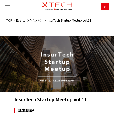
EN
TOP
>
Events（イベント）
>
InsurTech Startup Meetup vol.11
InsurTech Startup Meetup vol.11
基本情報