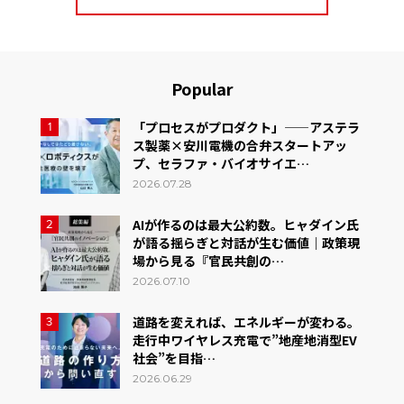
Popular
「プロセスがプロダクト」——アステラ
1
ス製薬×安川電機の合弁スタートアッ
プ、セラファ・バイオサイエ…
2026.07.28
AIが作るのは最大公約数。ヒャダイン氏
2
が語る揺らぎと対話が生む価値｜政策現
場から見る『官民共創の…
2026.07.10
道路を変えれば、エネルギーが変わる。
3
走行中ワイヤレス充電で”地産地消型EV
社会”を目指…
2026.06.29