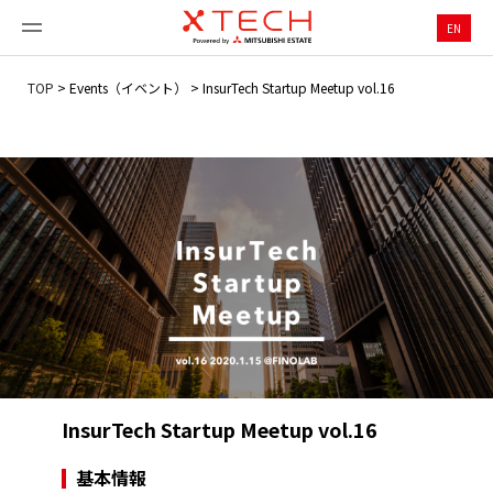
EN
TOP
>
Events（イベント）
>
InsurTech Startup Meetup vol.16
InsurTech Startup Meetup vol.16
基本情報