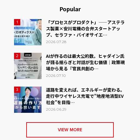
Popular
「プロセスがプロダクト」——アステラ
1
ス製薬×安川電機の合弁スタートアッ
プ、セラファ・バイオサイエ…
2026.07.28
AIが作るのは最大公約数。ヒャダイン氏
2
が語る揺らぎと対話が生む価値｜政策現
場から見る『官民共創の…
2026.07.10
道路を変えれば、エネルギーが変わる。
3
走行中ワイヤレス充電で”地産地消型EV
社会”を目指…
2026.06.29
VIEW MORE