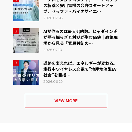
ス製薬×安川電機の合弁スタートアッ
プ、セラファ・バイオサイエ…
2026.07.28
AIが作るのは最大公約数。ヒャダイン氏
2
が語る揺らぎと対話が生む価値｜政策現
場から見る『官民共創の…
2026.07.10
道路を変えれば、エネルギーが変わる。
3
走行中ワイヤレス充電で”地産地消型EV
社会”を目指…
2026.06.29
VIEW MORE