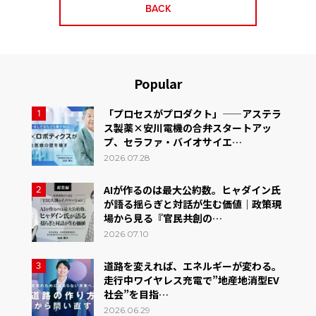
BACK
Popular
「プロセスがプロダクト」——アステラ
1
ス製薬×安川電機の合弁スタートアッ
プ、セラファ・バイオサイエ…
2026.07.28
AIが作るのは最大公約数。ヒャダイン氏
2
が語る揺らぎと対話が生む価値｜政策現
場から見る『官民共創の…
2026.07.10
道路を変えれば、エネルギーが変わる。
3
走行中ワイヤレス充電で”地産地消型EV
社会”を目指…
2026.06.29