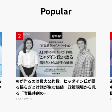
Popular
2
製
AIが作るのは最大公約数。ヒャダイン氏が語
フ
る揺らぎと対話が生む価値｜政策現場から見
る『官民共創の…
2026.07.10
2