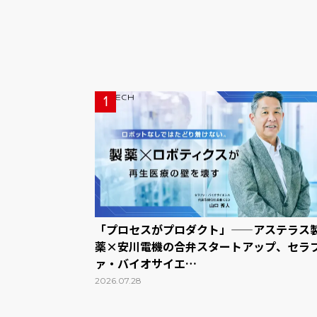
1
「プロセスがプロダクト」——アステラス
薬×安川電機の合弁スタートアップ、セラ
ァ・バイオサイエ…
2026.07.28