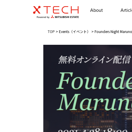
About
Artic
TOP
>
Events（イベント）
>
Founders Night 