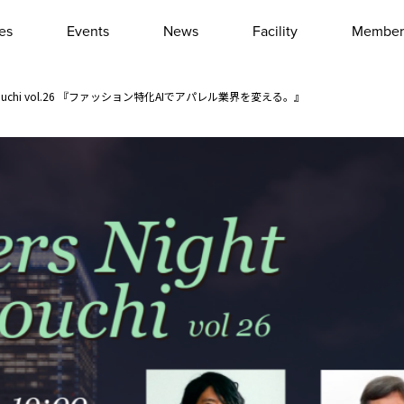
les
Events
News
Facility
Member
Interview
Column
Marunouchi vol.26 『ファッション特化AIでアパレル業界を変える。』
Event report
Other