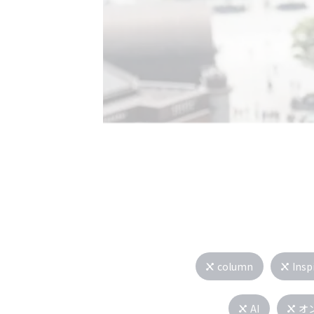
column
Insp
AI
オ