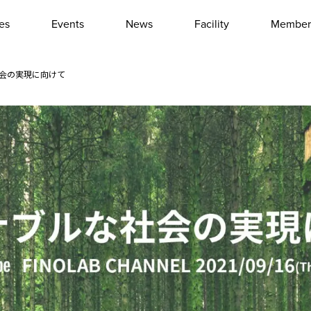
les
Events
News
Facility
Member
Interview
Column
社会の実現に向けて
Event report
Other