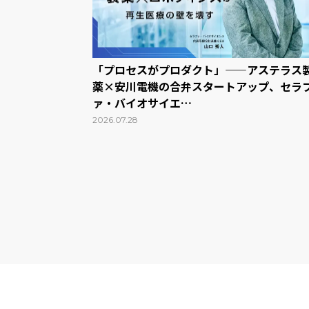
「プロセスがプロダクト」——アステラス
薬×安川電機の合弁スタートアップ、セラ
ァ・バイオサイエ…
2026.07.28