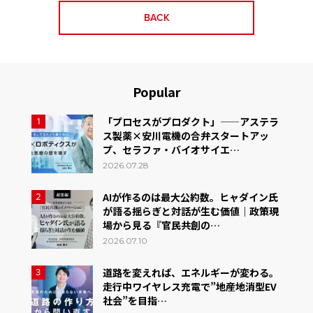
BACK
Popular
「プロセスがプロダクト」——アステラ
1
ス製薬×安川電機の合弁スタートアッ
プ、セラファ・バイオサイエ…
2026.07.28
AIが作るのは最大公約数。ヒャダイン氏
2
が語る揺らぎと対話が生む価値｜政策現
場から見る『官民共創の…
2026.07.10
道路を変えれば、エネルギーが変わる。
3
走行中ワイヤレス充電で”地産地消型EV
社会”を目指…