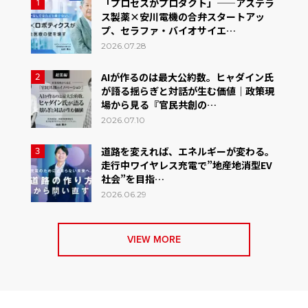
「プロセスがプロダクト」——アステラ
1
ス製薬×安川電機の合弁スタートアッ
プ、セラファ・バイオサイエ…
2026.07.28
AIが作るのは最大公約数。ヒャダイン氏
2
が語る揺らぎと対話が生む価値｜政策現
場から見る『官民共創の…
2026.07.10
道路を変えれば、エネルギーが変わる。
3
走行中ワイヤレス充電で”地産地消型EV
社会”を目指…
2026.06.29
VIEW MORE