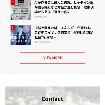
AIが作るのは最大公約数。ヒャダイン氏
2
が語る揺らぎと対話が生む価値｜政策現
場から見る『官民共創の…
2026.07.10
道路を変えれば、エネルギーが変わる。
3
走行中ワイヤレス充電で”地産地消型EV
社会”を目指…
2026.06.29
VIEW MORE
Contact