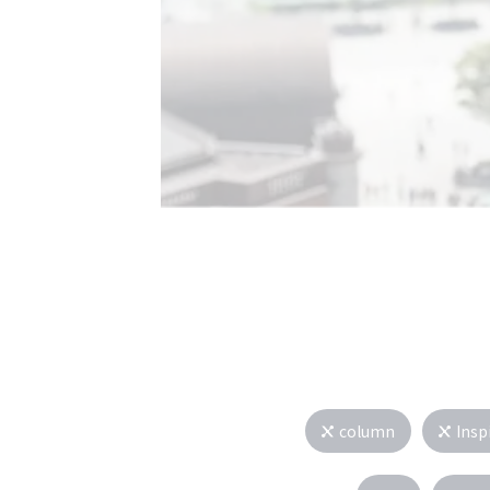
column
Insp