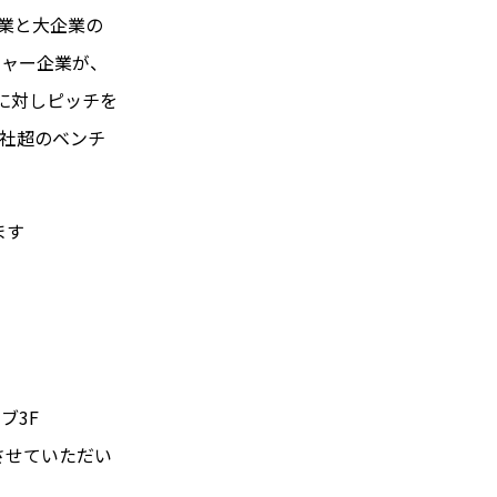
企業と大企業の
チャー企業が、
名に対しピッチを
00社超のベンチ
ます
ブ3F
させていただい