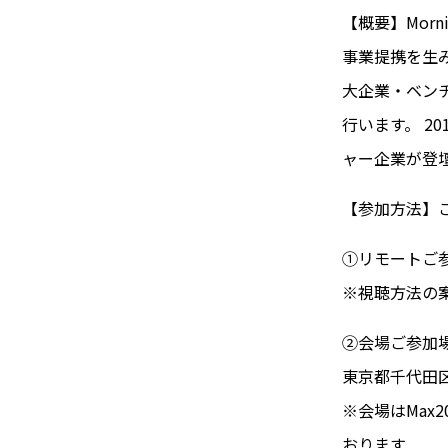
【概要】Mor
事業提携を生
大企業・ベンチ
行います。 20
ャー企業が登
【参加方法】
①リモートご参
※視聴方法の
②会場ご参加
東京都千代田区
※会場はMax
おります