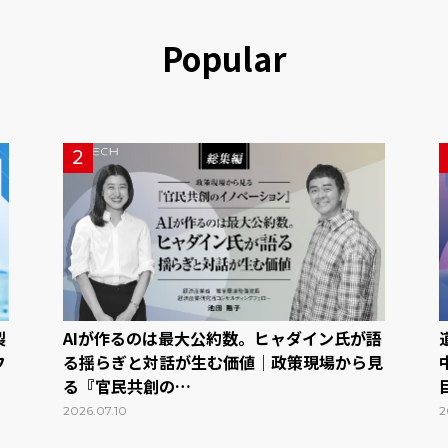
Popular
2
製
AIが作るのは最大公約数。ヒャダイン氏が語
フ
る揺らぎと対話が生む価値｜政策現場から見
る『官民共創の…
2026.07.10
2