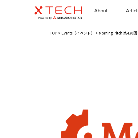
About
Artic
TOP
>
Events（イベント）
>
Morning Pitch