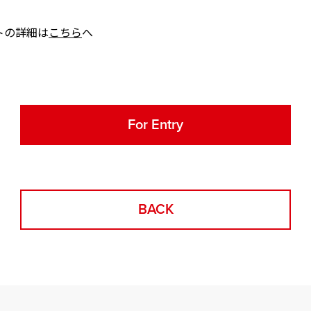
トの詳細は
こちら
へ
For Entry
BACK