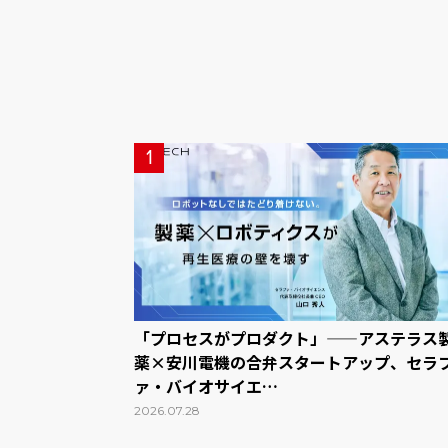
1
「プロセスがプロダクト」——アステラス
薬×安川電機の合弁スタートアップ、セラ
ァ・バイオサイエ…
2026.07.28