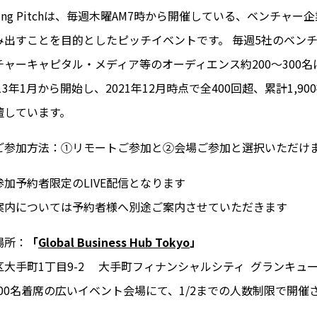
ning Pitchは、毎週木曜AM7時から開催している、ベンチャー
み出すことを目的としたピッチイベントです。 毎週5社のベン
ャーキャピタル・メディア等のオーディエンス約200～300
13年1月から開始し、2021年12月時点で全400回超、累計1,9
壇しています。
ご参加方法：①リモートご参加と②会場ご参加と選択いただけ
加予約者限定のLIVE配信となります
案内については予約者様へ別途ご案内させていただきます
場所：
「
Global Business Hub Tokyo
」
大手町1丁目9-2 大手町フィナンシャルシティ グランキュー
200名着席の広いイベント会場にて、1/2までの人数制限で開催