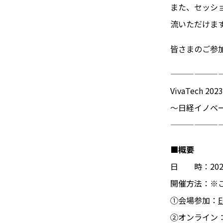
また、セッシ
流いただけま
皆さまのご参
——————
VivaTech
～日経イノベ
——————
■概要
日 時：2023年
開催方法：※
①会場参加：
②オンライン