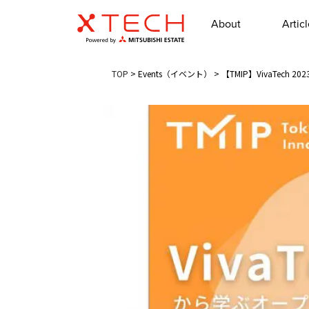
About
Artic
TOP
>
Events（イベント）
>
【TMIP】VivaTe