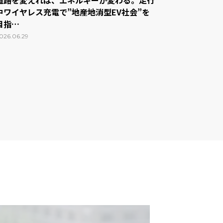
道路を変えれば、エネルギーが変わる。走行
中ワイヤレス充電で”地産地消型EV社会”を
目指…
026.06.29