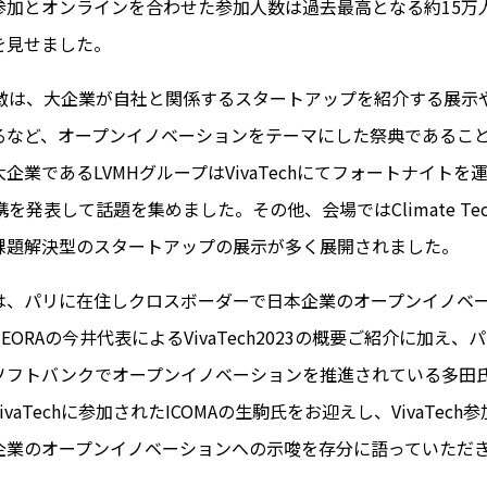
参加とオンラインを合わせた参加人数は過去最高となる約15万
を見せました。
hの特徴は、大企業が自社と関係するスタートアップを紹介する展
るなど、オープンイノベーションをテーマにした祭典であるこ
企業であるLVMHグループはVivaTechにてフォートナイトを運営
携を発表して話題を集めました。その他、会場ではClimate Techや
課題解決型のスタートアップの展示が多く展開されました。
は、パリに在住しクロスボーダーで日本企業のオープンイノベ
EORAの今井代表によるVivaTech2023の概要ご紹介に加え
ソフトバンクでオープンイノベーションを推進されている多田
vaTechに参加されたICOMAの生駒氏をお迎えし、VivaTec
企業のオープンイノベーションへの示唆を存分に語っていただ