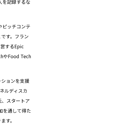
人を記録するな
示やピッチコンテ
とです。フラン
するEpic
Food Tech
ーションを支援
、パネルディスカ
氏、スタートア
h参加を通して得た
きます。