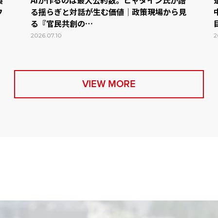
製
AIが作るのは最大公約数。ヒャダイン氏が語
フ
る揺らぎと対話が生む価値｜政策現場から見
る『官民共創の…
2026.07.10
2
VIEW MORE