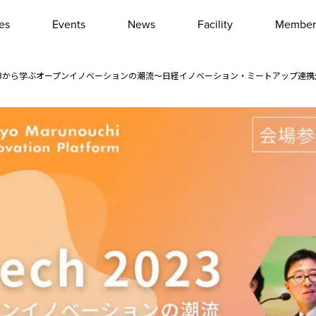
les
Events
News
Facility
Member
Interview
Column
ch 2023から学ぶオープンイノベーションの潮流～日経イノベーション・ミートアップ連
Event report
Other