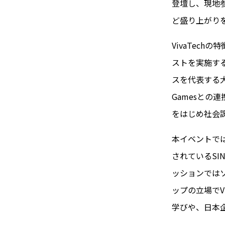
登壇し、現地
ど盛り上がり
VivaTec
ストを実施す
スを代表する大
Gamesとの連
をはじめ社会
本イベントで
されているSIN
ッションでは
ップの立場でVi
学びや、日本