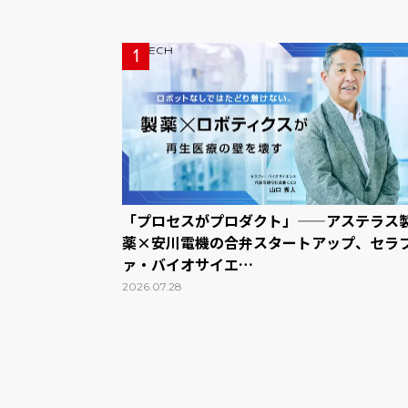
1
「プロセスがプロダクト」——アステラス
薬×安川電機の合弁スタートアップ、セラ
ァ・バイオサイエ…
2026.07.28