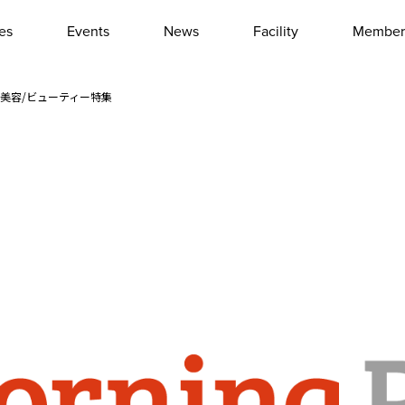
les
Events
News
Facility
Member
Interview
Column
479回 美容/ビューティー特集
Event report
Other