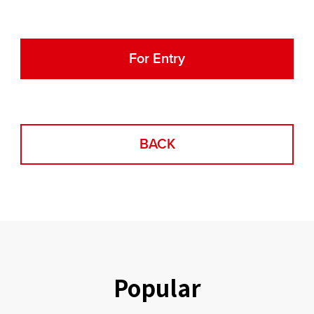
For Entry
BACK
Popular