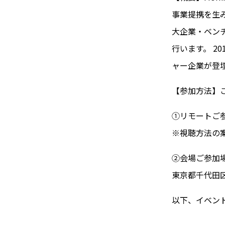
事業提携を生
大企業・ベンチ
行います。 20
ャー企業が登
【参加方法】
①リモートご参
※視聴方法の
②会場ご参加
東京都千代田区
以下、イベン