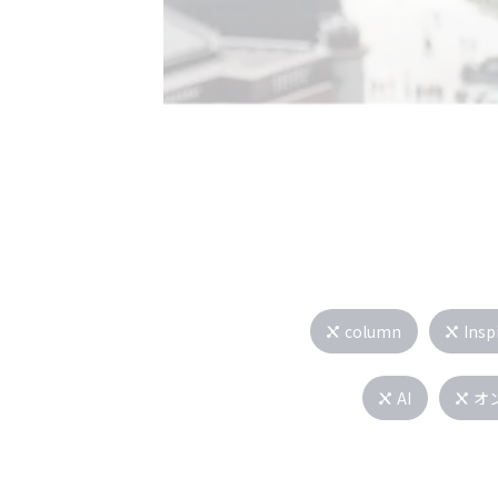
column
Insp
AI
オ