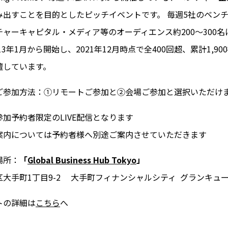
み出すことを目的としたピッチイベントです。 毎週5社のベン
ャーキャピタル・メディア等のオーディエンス約200～300
13年1月から開始し、2021年12月時点で全400回超、累計1,9
壇しています。
ご参加方法：①リモートご参加と②会場ご参加と選択いただけ
加予約者限定のLIVE配信となります
案内については予約者様へ別途ご案内させていただきます
場所：
「
Global Business Hub Tokyo
」
大手町1丁目9-2 大手町フィナンシャルシティ グランキュー
トの詳細は
こちら
へ