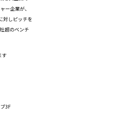
チャー企業が、
名に対しピッチを
00社超のベンチ
ます
ブ3F