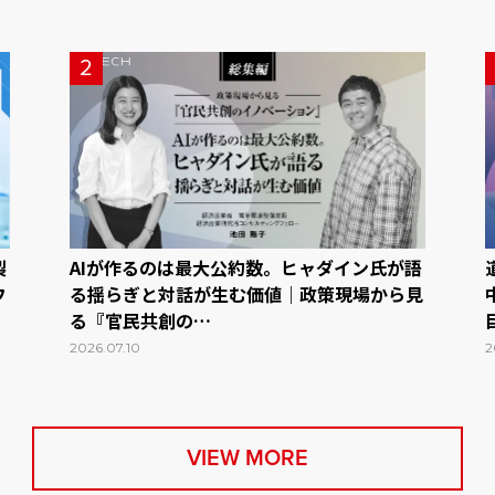
2
製
AIが作るのは最大公約数。ヒャダイン氏が語
フ
る揺らぎと対話が生む価値｜政策現場から見
る『官民共創の…
2026.07.10
2
VIEW MORE