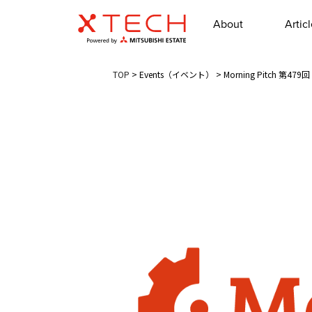
About
Artic
TOP
>
Events（イベント）
>
Morning Pitch 第