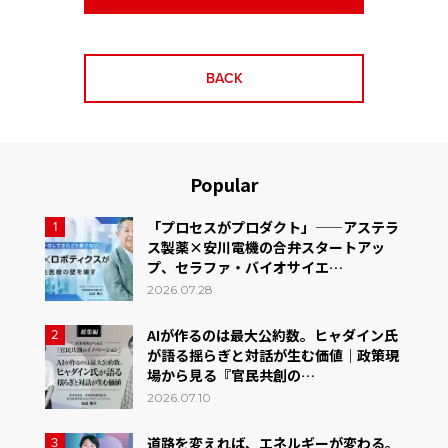
BACK
Popular
「プロセスがプロダクト」——アステラ
1
ス製薬×安川電機の合弁スタートアッ
プ、セラファ・バイオサイエ…
2026.07.28
AIが作るのは最大公約数。ヒャダイン氏
2
が語る揺らぎと対話が生む価値｜政策現
場から見る『官民共創の…
2026.07.10
道路を変えれば、エネルギーが変わる。
3