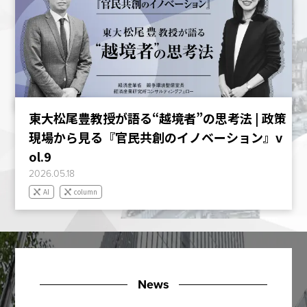
東大松尾豊教授が語る“越境者”の思考法 | 政策
現場から見る『官民共創のイノベーション』v
ol.9
2026.05.18
AI
column
News