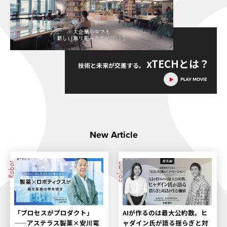
xTECH
とは？
技術と未来が交差する。
New Article
Robot
column
「プロセスがプロダクト」
AIが作るのは最大公約数。ヒ
——アステラス製薬×安川電
ャダイン氏が語る揺らぎと対