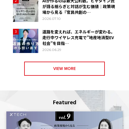
AIが作るのは最大公約数。ヒャダイン氏
2
が語る揺らぎと対話が生む価値｜政策現
場から見る『官民共創の…
2026.07.10
道路を変えれば、エネルギーが変わる。
3
走行中ワイヤレス充電で”地産地消型EV
社会”を目指…
2026.06.29
VIEW MORE
Featured