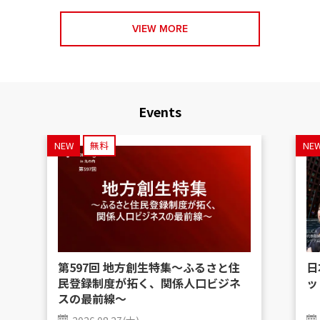
VIEW MORE
Events
NEW
無料
NE
第597回 地方創生特集〜ふるさと住
日
民登録制度が拓く、関係人口ビジネ
ッ
スの最前線〜