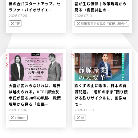
機の合弁スタートアップ、セ
話が生む価値｜政策現場から
ラファ・バイオサイエ…
見る『官民共創の…
2026.07.28
2026.07.10
TIP
政策現場から見る『官民共創のイノベー
column
AI
大義が変わらなければ、境界
鉄くずの山に眠る、日本の資
は越えられる。UTEC郷治友
源問題。 “昭和のまま”回り続
孝氏が語る30年の軌跡｜政策
ける鉄リサイクルに、画像AI
現場から見る『官民…
で…
2026.07.06
2026.06.30
column
AI