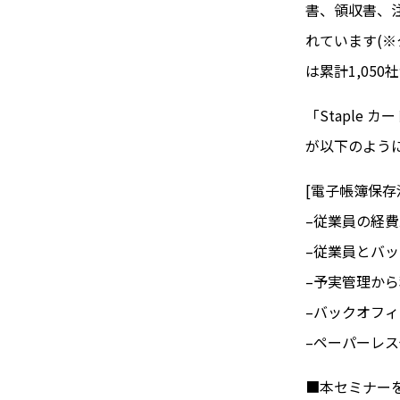
書、領収書、
れています(※
は累計1,05
「Staple
が以下のよう
[電子帳簿保存
–従業員の経
–従業員とバ
–予実管理か
–バックオフ
–ペーパーレ
■本セミナー