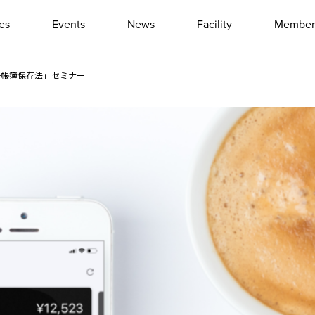
les
Events
News
Facility
Member
Interview
Column
 電子帳簿保存法」セミナー
Event report
Other