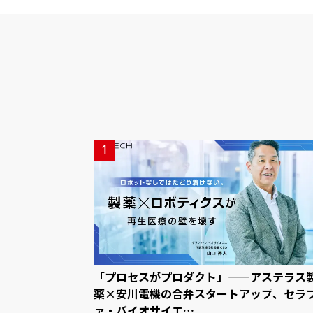
1
「プロセスがプロダクト」——アステラス
薬×安川電機の合弁スタートアップ、セラ
ァ・バイオサイエ…