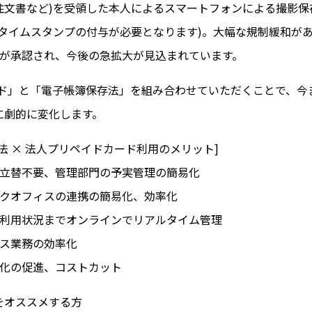
注文書など)を受領した本人によるスマートフォンによる撮影保
タイムスタンプの付与が必要となります)。大幅な規制緩和があっ
0社が承認され、今後の急拡大が見込まれています。
 カード」と「電子帳簿保存法」を組み合わせていただくことで、
に劇的に変化します。
法 × 法人プリペイドカード利用のメリット]
費立替不要、管理部門の予実管理の簡易化
ックオフィスの連携の簡易化、効率化
ら利用状況までオンラインでリアルタイム管理
ィス業務の効率化
ス化の促進、コストカット
をオススメする方