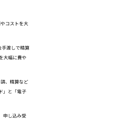
間やコストを大
金手渡しで精算
を大幅に費や
申請、精算など
ード」と「電子
」 申し込み受