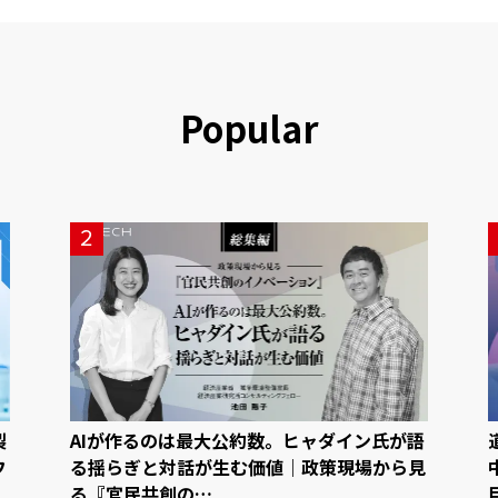
Popular
2
製
AIが作るのは最大公約数。ヒャダイン氏が語
フ
る揺らぎと対話が生む価値｜政策現場から見
る『官民共創の…