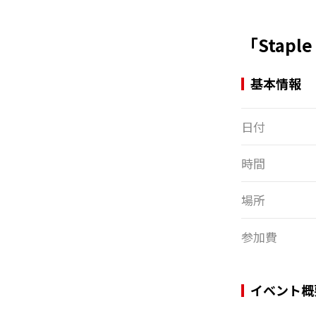
「Stap
基本情報
日付
時間
場所
参加費
イベント概