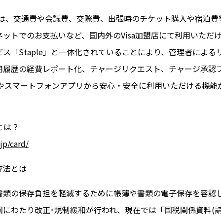
カードは、交通費や会議費、交際費、出張時のチケット購入や宿泊
ットでのお支払いなど、国内外のVisa加盟店にて利用いただ
ス「Staple」と一体化されていることにより、管理者による
用履歴の経費レポート化、チャージリクエスト、チャージ承認
Cやスマートフォンアプリから安心・安全に利用いただける機能
ドとは？
.jp/card/
存法とは
書類の保存負担を軽減するために帳簿や書類の電子保存を容認
回にわたり改正･規制緩和が行われ、現在では「国税関係資料(