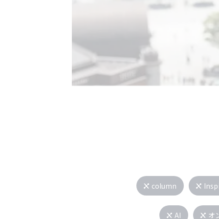
column
Insp
AI
オ