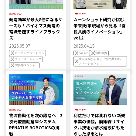
Interview
Interview
発電効率が最大8倍になるケ
ムーンショット研究が挑む
ースも！バイオマス発電の
未来|政策現場から見る『官
常識を覆すライノフラック
民共創のイノベーション』
ス
vol.2
2025.05.07
2025.04.15
カーボンニュートラル
column
官民連携
クライメートテック
政策現場から見る『官民共創のイ
ノベーション』
大学発ベンチャー
Interview
Interview
物流自動化を次の段階へ！3
利益だけでは測れない 新規
次元型自動倉庫システム
事業の価値。廃銅線リサイ
RENATUS ROBOTICSの挑
クル技術が清水建設にもた
戦
らした恩恵とは