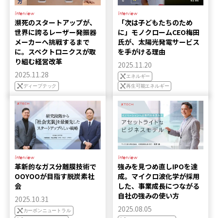
Interview
Interview
瀕死のスタートアップが、
「次は子どもたちのため
世界に誇るレーザー発振器
に」モノクロームCEO梅田
メーカーへ挑戦するまで
氏が、太陽光発電サービス
に。スペクトロニクスが取
を手がける理由
り組む経営改革
2025.11.20
2025.11.28
エネルギー
ディープテック
再生可能エネルギー
Interview
Interview
革新的なガス分離膜技術で
強みを見つめ直しIPOを達
OOYOOが目指す脱炭素社
成。マイクロ波化学が採用
会
した、事業成長につながる
自社の強みの使い方
2025.10.31
2025.08.05
カーボンニュートラル