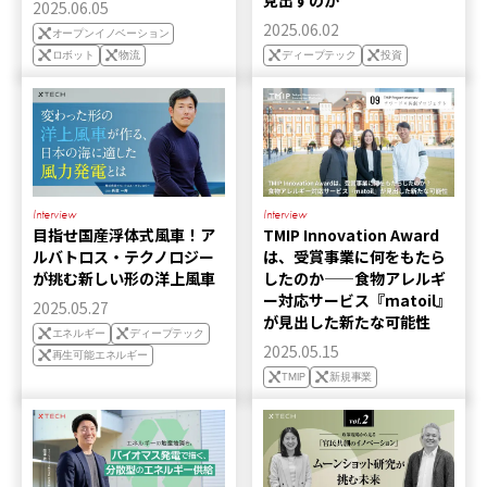
見出すのか
2025.06.05
2025.06.02
オープンイノベーション
ロボット
物流
ディープテック
投資
Interview
Interview
目指せ国産浮体式風車！ア
TMIP Innovation Award
ルバトロス・テクノロジー
は、受賞事業に何をもたら
が挑む新しい形の洋上風車
したのか——食物アレルギ
ー対応サービス『matoil』
2025.05.27
が見出した新たな可能性
エネルギー
ディープテック
2025.05.15
再生可能エネルギー
TMIP
新規事業