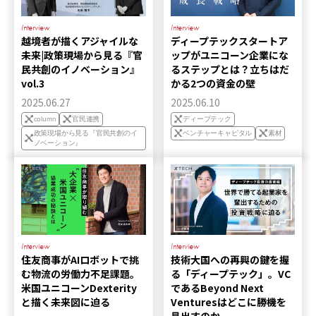
Interview
Interview
越境者が描くアジャイルな
ディープテックスタートア
未来|政策現場から見る『官
ップがユニコーン企業にな
民共創のイノベーション』
るステップとは？立ちはだ
vol.3
かる2つの資金の壁
2025.06.27
2025.06.10
column
官民連携
ディープテック
政策現場から見る『官民共創のイ
ベンチャーキャピタル
素材
ノベーション』
Interview
Interview
住友商事がAIロボットで挑
技術大国への再興の鍵を握
む物流の労働力不足課題。
る「ディープテック」。VC
米国ユニコーンDexterity
であるBeyond Next
と描く未来図に迫る
Venturesはどこに勝機を