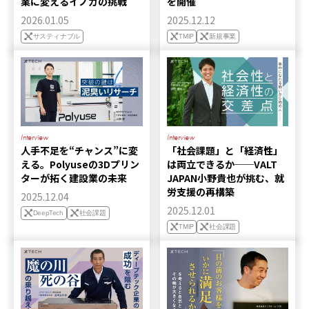
業に変えるイノカの挑戦
を開催
2026.01.05
2025.12.12
サスティナブル
TMIP
新規事業
Interview
Interview
人手不足を“チャンス”に変
「社会課題」と「経済性」
える。Polyuseの3Dプリン
は両立できるか──VALT
ターが拓く建設業の未来
JAPAN小野貴也が挑む、就
労支援の再構築
2025.12.04
2025.12.01
DeepTech
社会課題
TMIP
社会課題