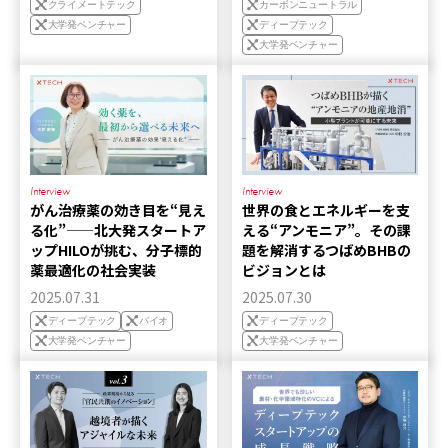
クライメートテック
カーボンニュートラル
大学発ベンチャー
ディープテック
大学発ベンチャー
Interview
Interview
がん治療薬の効き目を“見え
世界の食とエネルギーを支
る化”——北大発スタートア
える“アンモニア”。その課
ップHILOが挑む、分子標的
題を解消するつばめBHBの
薬最適化の社会実装
ビジョンとは
2025.07.31
2025.07.30
ディープテック
バイオ
ディープテック
大学発ベンチャー
大学発ベンチャー