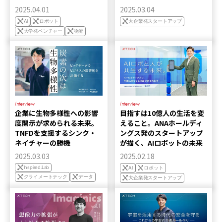
2025.04.01
2025.03.04
AI
ロボット
大企業発スタートアップ
大学発ベンチャー
物流
Interview
Interview
企業に生物多様性への影響
目指すは10億人の生活を変
度開示が求められる未来。
えること。ANAホールディ
TNFDを支援するシンク・
ングス発のスタートアップ
ネイチャーの勝機
が描く、AIロボットの未来
2025.03.03
2025.02.18
Inspired.Lab
AI
ロボット
クライメートテック
データ
大企業発スタートアップ