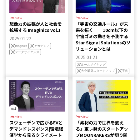
Interview
Interview
想像力の拡張が人と社会を
「宇宙の交通ルール」が未
拡張する Imaginics vol.1
来を拓く ——10cm以下の
宇宙ゴミの動きを予測する
2025.01.22
Star Signal Solutionsのソ
Imaginics
アカデミア
リューションとは
データサイエンス
2025.01.21
ルールメイキング
大企業発スタートアップ
宇宙
Interview
Interview
スウェーデンで広がるEVと
「素材の力で世界を変え
デマンドレスポンス|環境経
る」東レ発のスタートアッ
済学から見るクライメート
プMOONRAKERSが切り開