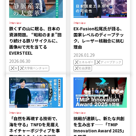
Interview
Interview
鉄くずの山に眠る、日本の
EX-Fusion松尾氏が語る、
資源問題。 “昭和のまま”回
国家レベルのディープテッ
り続ける鉄リサイクルに、
ク、レーザー核融合に挑む
画像AIで光を当てる
理由
EVERSTEEL
2026.01.29
2026.06.30
エネルギー
ディープテック
AI
大学発ベンチャー
社会課題
Interview
Interview
「自然を再現する技術で、
挑戦が連鎖し、新たな共創
海を守る」TNFDを見据え
を生み出す——「TMIP
ネイチャーポジティブを事
Innovation Award 2025」