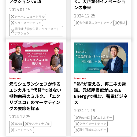
アクション vol.5
く。大企業発イノベーショ
ンの未来
2025.01.15
2024.12.25
カーボンニュートラル
クライメートテック
大企業発スタートアップ
素材
環境経済学から見るクライメート
アクション
Interview
Interview
元ミシュランシェフが作る
“熱“が変える、再エネの常
エシカルで“代替“ではない
識。元経産官僚がESREE
植物由来のミルク。「エク
Energyで挑む、蓄電ビジネ
リプスコ」のマーケティン
ス
グの要諦を探る
2024.12.19
2024.12.25
FoundX
エネルギー
SDGs
サスティナブル
クライメートテック
フードテック
再生可能エネルギー