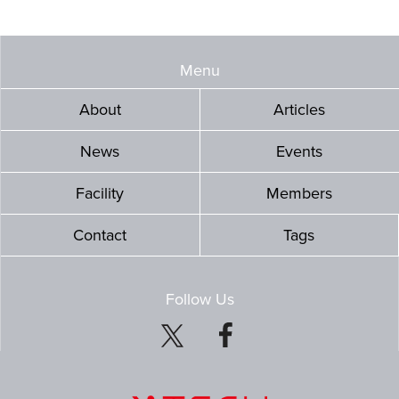
Menu
About
Articles
News
Events
Facility
Members
Contact
Tags
Follow Us