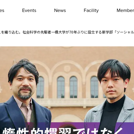
les
Events
News
Facility
Member
Interview
Column
スを織り込む。社会科学の先駆者一橋大学が70年ぶりに設立する新学部「ソーシャ
Event report
Other