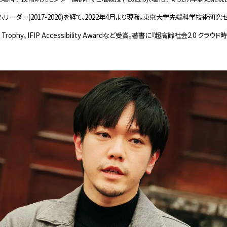
リーダー(2017-2020)を経て、2022年4月より現職。東京大学先端科学技術研
tual Trophy､IFIP Accessibility Awardなど受賞。著書に『超高齢社会2.0 ク