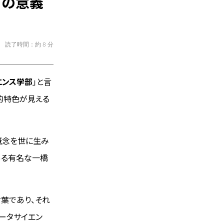
」の意義
読了時間：約 8 分
エンス学部
」と言
的特色が見える
概念を世に生み
ある有名な一橋
葉であり、それ
ータサイエン