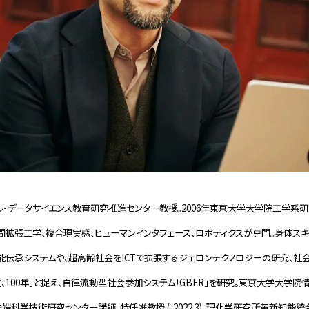
ル･データサイエンス教育研究推進センター教授。2006年東京大学大学院工学系
人間拡張工学、複合現実感、ヒューマンインタフェース、ロボティクスが専門。身体ス
能伝承システムや、超高齢社会をICTで拡張するジェロンテクノロジーの研究、社
生、100年」と捉え、自律流動型社会参加システム「GBER」を研究。東京大学大学
端科学技術研究センター講師、特任准教授 (-2022.3)、理化学研究所革新知能