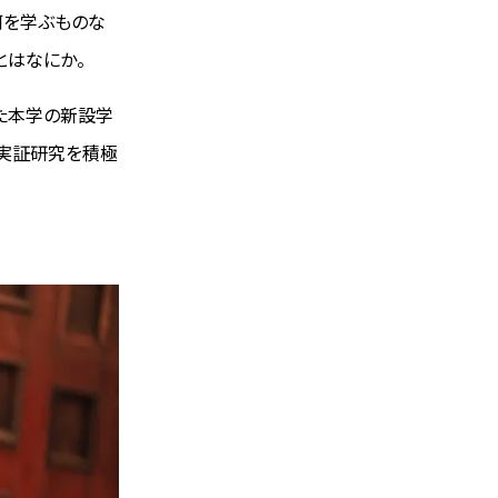
何を学ぶものな
とはなにか。
た本学の新設学
で実証研究を積極