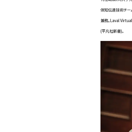
体知伝達技術チーム
兼務。Laval Vir
(平凡社新書)。