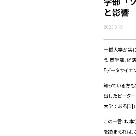
学部「
と影響
2023.01.19
一橋大学が実に
う。商学部、経
「データサイエ
知っている方も
出したピーター
大学である[1
この一言は、本
を踏まえれば、