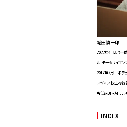
城田慎一郎
2022年4月より
ル・データサイエン
2017年5月に米デ
ンゼルス校生物統計
専任講師を経て、現
INDEX