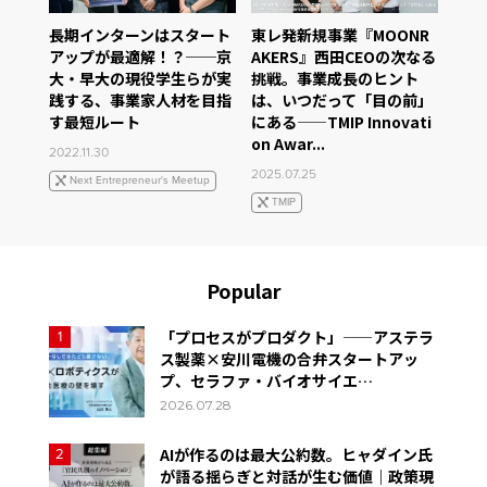
長期インターンはスタート
東レ発新規事業『MOONR
アップが最適解！？──京
AKERS』西田CEOの次なる
大・早大の現役学生らが実
挑戦。事業成長のヒント
践する、事業家人材を目指
は、いつだって「目の前」
す最短ルート
にある——TMIP Innovati
on Awar...
2022.11.30
2025.07.25
Next Entrepreneur's Meetup
TMIP
Popular
「プロセスがプロダクト」——アステラ
1
ス製薬×安川電機の合弁スタートアッ
プ、セラファ・バイオサイエ…
2026.07.28
AIが作るのは最大公約数。ヒャダイン氏
2
が語る揺らぎと対話が生む価値｜政策現