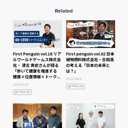
Related
First Penguin vol.18 リア
First penguin vol.02 日本
ルワールドゲームス株式会
植物燃料株式会社・合田真
社・ 清古 貴史さんが語る
の考える「日本の未来と
「歩いて健康を増進する
は？」
健康×位置情報×トーク...
2020.06.11
2020.10.01
FINOLAB
FINOLAB