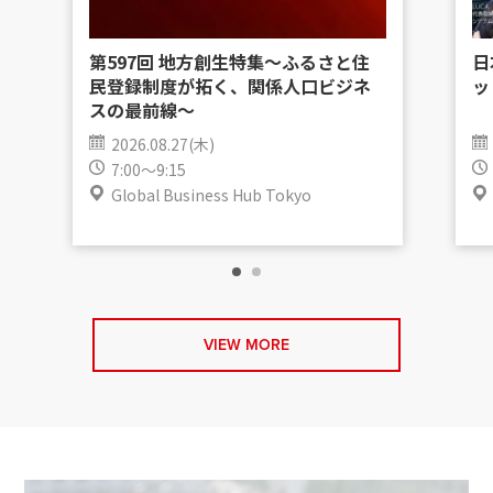
第597回 地方創生特集〜ふるさと住
日
民登録制度が拓く、関係人口ビジネ
ッ
スの最前線〜
2026.08.27(木)
7:00～9:15
Global Business Hub Tokyo
VIEW MORE