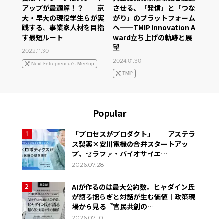
アップが最適解！？──京
させる、「発信」と「つな
大・早大の現役学生らが実
がり」のプラットフォーム
践する、事業家人材を目指
へ──TMIP Innovation A
す最短ルート
ward立ち上げの軌跡と展
望
2022.11.30
2024.01.30
Next Entrepreneur's Meetup
TMIP
Popular
「プロセスがプロダクト」——アステラ
1
ス製薬×安川電機の合弁スタートアッ
プ、セラファ・バイオサイエ…
2026.07.28
AIが作るのは最大公約数。ヒャダイン氏
2
が語る揺らぎと対話が生む価値｜政策現
場から見る『官民共創の…
2026.07.10