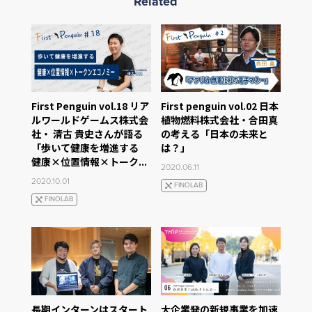
Related
First Penguin vol.18 リア
First penguin vol.02 日本
ルワールドゲームス株式会
植物燃料株式会社・合田真
社・ 清古 貴史さんが語る
の考える「日本の未来と
「歩いて健康を増進する
は？」
健康×位置情報×トーク...
2020.06.11
2020.10.01
FINOLAB
FINOLAB
長期インターンはスタート
大企業発の新規事業を加速