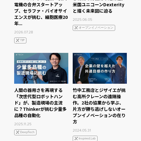
電機の合弁スタートアッ
米国ユニコーンDexterity
プ、セラファ・バイオサイ
と描く未来図に迫る
エンスが挑む、細胞医療20
2025.06.05
年...
オープンイノベーション
2026.07.28
TIP
人間の器用さを再現する
竹中工務店とジザイエが挑
「次世代型ロボットハン
む高所クレーンの遠隔操
ド」が、製造現場の主流
作。2社の協業から学ぶ、
に？Thinkerが挑む少量多
片方が勝ち逃げしないオー
品種の自動化
プンイノベーションの在り
方
2025.11.25
2024.05.31
DeepTech
Inspired.Lab