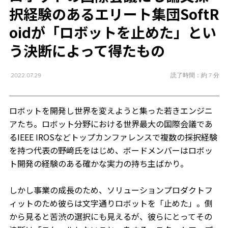
択経験のあるエリート集団SoftR
oidが「ロボットを止めた」とい
う決断によって得たもの
読了時間：約 7 分
2022.07.29
ロボットを開発し世界を変えようと集った若きエンジニ
アたち。ロボット分野における世界最大の国際会議であ
るIEEE IROSなどトップカンファレンスで複数の採択経験
を持つ代表の野﨑氏をはじめ、ボードメンバーはロボッ
ト開発の経験のある確かな実力の持ち主ばかり。
しかし事業の成長のため、ソリューションプロダクトフ
ィットのため彼らは文字通りロボットを「止めた」。側
から見ると苦渋の選択にも見えるが、彼らにとってその