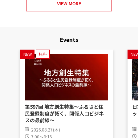
VIEW MORE
Events
NEW
無料
NE
第597回 地方創生特集〜ふるさと住
日
民登録制度が拓く、関係人口ビジネ
ッ
スの最前線〜
2026.08.27(木)
7:00～9:15