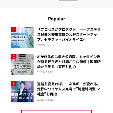
Popular
「プロセスがプロダクト」——アステラ
1
ス製薬×安川電機の合弁スタートアッ
プ、セラファ・バイオサイエ…
2026.07.28
AIが作るのは最大公約数。ヒャダイン氏
2
が語る揺らぎと対話が生む価値｜政策現
場から見る『官民共創の…
2026.07.10
道路を変えれば、エネルギーが変わる。
3
走行中ワイヤレス充電で”地産地消型EV
社会”を目指…
2026.06.29