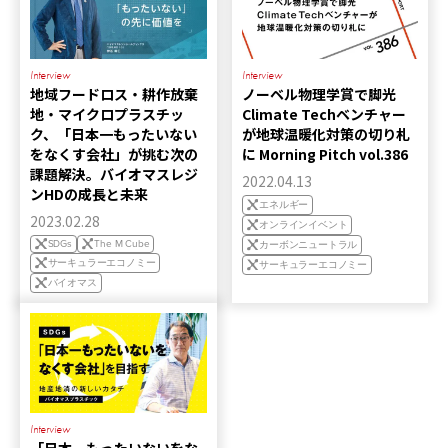
Interview
Interview
地域フードロス・耕作放棄
ノーベル物理学賞で脚光
地・マイクロプラスチッ
Climate Techベンチャー
ク、「日本一もったいない
が地球温暖化対策の切り札
をなくす会社」が挑む次の
に Morning Pitch vol.386
課題解決。バイオマスレジ
2022.04.13
ンHDの成長と未来
エネルギー
2023.02.28
オンラインイベント
SDGs
The M Cube
カーボンニュートラル
サーキュラーエコノミー
サーキュラーエコノミー
バイオマス
Interview