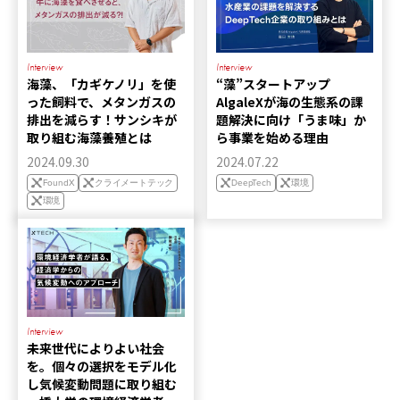
Interview
Interview
海藻、「カギケノリ」を使
“藻”スタートアップ
った飼料で、メタンガスの
AlgaleXが海の生態系の課
排出を減らす！サンシキが
題解決に向け「うま味」か
取り組む海藻養殖とは
ら事業を始める理由
2024.09.30
2024.07.22
FoundX
クライメートテック
DeepTech
環境
環境
Interview
未来世代によりよい社会
を。個々の選択をモデル化
し気候変動問題に取り組む