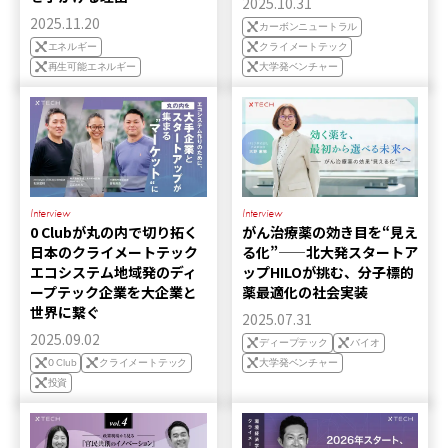
2025.10.31
2025.11.20
カーボンニュートラル
エネルギー
クライメートテック
再生可能エネルギー
大学発ベンチャー
Interview
Interview
0 Clubが丸の内で切り拓く
がん治療薬の効き目を“見え
日本のクライメートテック
る化”——北大発スタートア
エコシステム――地域発のディ
ップHILOが挑む、分子標的
ープテック企業を大企業と
薬最適化の社会実装
世界に繋ぐ
2025.07.31
2025.09.02
ディープテック
バイオ
0 Club
クライメートテック
大学発ベンチャー
投資