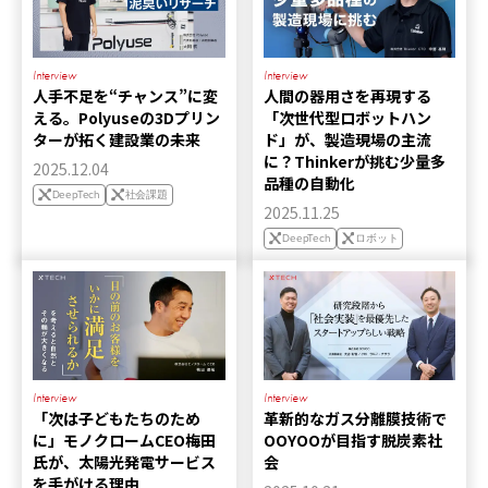
Interview
Interview
人手不足を“チャンス”に変
人間の器用さを再現する
える。Polyuseの3Dプリン
「次世代型ロボットハン
ターが拓く建設業の未来
ド」が、製造現場の主流
に？Thinkerが挑む少量多
2025.12.04
品種の自動化
DeepTech
社会課題
2025.11.25
DeepTech
ロボット
Interview
Interview
「次は子どもたちのため
革新的なガス分離膜技術で
に」モノクロームCEO梅田
OOYOOが目指す脱炭素社
氏が、太陽光発電サービス
会
を手がける理由