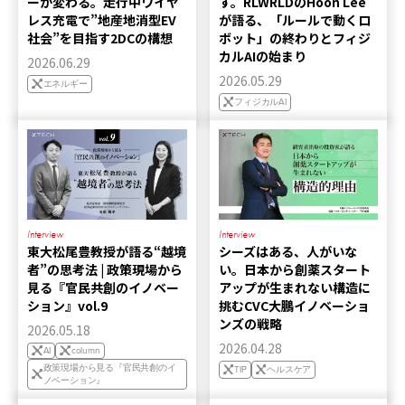
ーが変わる。走行中ワイヤ
す。RLWRLDのHoon Lee
レス充電で”地産地消型EV
が語る、「ルールで動くロ
社会”を目指す2DCの構想
ボット」の終わりとフィジ
カルAIの始まり
2026.06.29
2026.05.29
エネルギー
フィジカルAI
Interview
Interview
東大松尾豊教授が語る“越境
シーズはある、人がいな
者”の思考法 | 政策現場から
い。日本から創薬スタート
見る『官民共創のイノベー
アップが生まれない構造に
ション』vol.9
挑むCVC大鵬イノベーショ
ンズの戦略
2026.05.18
2026.04.28
AI
column
政策現場から見る『官民共創のイ
TIP
ヘルスケア
ノベーション』