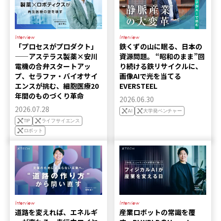
Interview
Interview
「プロセスがプロダクト」
鉄くずの山に眠る、日本の
——アステラス製薬×安川
資源問題。 “昭和のまま”回
電機の合弁スタートアッ
り続ける鉄リサイクルに、
プ、セラファ・バイオサイ
画像AIで光を当てる
エンスが挑む、細胞医療20
EVERSTEEL
年間のものづくり革命
2026.06.30
2026.07.28
AI
大学発ベンチャー
TIP
ライフサイエンス
ロボット
Interview
Interview
道路を変えれば、エネルギ
産業ロボットの常識を覆