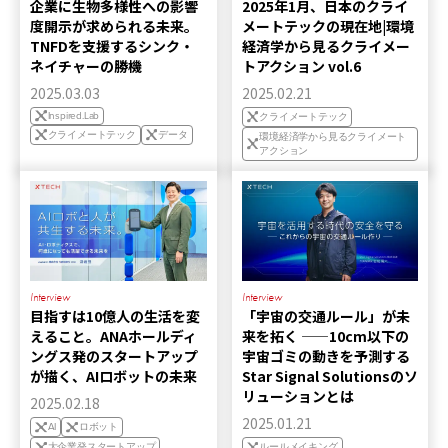
企業に生物多様性への影響
2025年1月、日本のクライ
度開示が求められる未来。
メートテックの現在地|環境
TNFDを支援するシンク・
経済学から見るクライメー
ネイチャーの勝機
トアクション vol.6
2025.03.03
2025.02.21
Inspired.Lab
クライメートテック
クライメートテック
データ
環境経済学から見るクライメート
アクション
Interview
Interview
目指すは10億人の生活を変
「宇宙の交通ルール」が未
えること。ANAホールディ
来を拓く ——10cm以下の
ングス発のスタートアップ
宇宙ゴミの動きを予測する
が描く、AIロボットの未来
Star Signal Solutionsのソ
リューションとは
2025.02.18
2025.01.21
AI
ロボット
大企業発スタートアップ
ルールメイキング