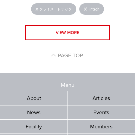
クライメートテック
Fintech
VIEW MORE
PAGE TOP
Menu
About
Articles
News
Events
Facility
Members