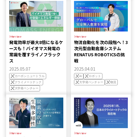
Interview
Interview
発電効率が最大8倍になるケ
物流自動化を次の段階へ！3
ースも！バイオマス発電の
次元型自動倉庫システム
常識を覆すライノフラック
RENATUS ROBOTICSの挑
ス
戦
2025.05.07
2025.04.01
カーボンニュートラル
AI
ロボット
クライメートテック
大学発ベンチャー
物流
大学発ベンチャー
Interview
Interview