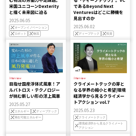
む物流の労働力不足課題。
る「ディープテック」。VC
米国ユニコーンDexterity
であるBeyond Next
と描く未来図に迫る
Venturesはどこに勝機を
見出すのか
2025.06.05
2025.06.02
オープンイノベーション
ロボット
物流
ディープテック
投資
Interview
Interview
目指せ国産浮体式風車！ア
クライメートテックの芽と
ルバトロス・テクノロジー
なる学界の縮小と希望|環境
が挑む新しい形の洋上風車
経済学から見るクライメー
トアクション vol.7
2025.05.27
2025.05.23
エネルギー
ディープテック
再生可能エネルギー
クライメートテック
環境経済学から見るクライメート
アクション