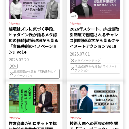
Interview
Interview
越境はズレに気づく手段。
2026年スタート、排出量取
ヒャダイン氏が語るメタ認
引制度で創造されるチャン
知の価値|政策現場から見る
ス|環境経済学から見るクラ
『官民共創のイノベーショ
イメートアクション vol.8
ン』vol.4
2025.07.01
2025.07.29
クライメートテック
AI
環境経済学から見るクライメート
アクション
政策現場から見る『官民共創のイ
ノベーション』
Interview
Interview
住友商事がAIロボットで挑
技術大国への再興の鍵を握