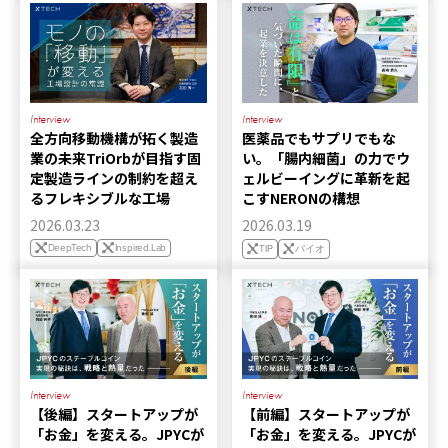
Interview
Interview
全方向移動機構が拓く製造
医薬品でもサプリでもな
業の未来――TriOrbが目指す固
い。「腸内細菌」の力でウ
定製造ラインの制約を超え
ェルビーイングに革新を起
るフレキシブルな工場
こすNERONの構想
2026.03.23
2026.03.19
DeepTech
Inspired.Lab
TIP
バイオ
Interview
Interview
【後編】スタートアップが
【前編】スタートアップが
「お金」を変える。JPYCが
「お金」を変える。JPYCが