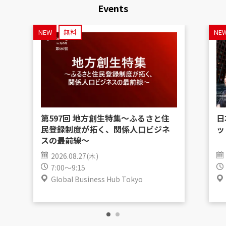
Events
NEW
無料
NE
第597回 地方創生特集〜ふるさと住
日
民登録制度が拓く、関係人口ビジネ
ッ
スの最前線〜
2026.08.27(木)
7:00～9:15
Global Business Hub Tokyo