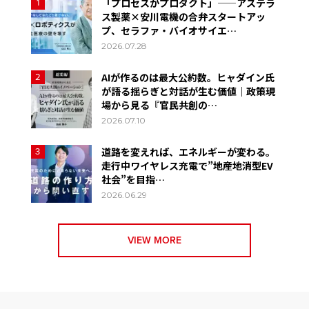
「プロセスがプロダクト」——アステラ
1
ス製薬×安川電機の合弁スタートアッ
プ、セラファ・バイオサイエ…
2026.07.28
AIが作るのは最大公約数。ヒャダイン氏
2
が語る揺らぎと対話が生む価値｜政策現
場から見る『官民共創の…
2026.07.10
道路を変えれば、エネルギーが変わる。
3
走行中ワイヤレス充電で”地産地消型EV
社会”を目指…
2026.06.29
VIEW MORE