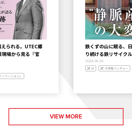
えられる。UTEC郷
鉄くずの山に眠る、日
策現場から見る『官
り続ける鉄リサイクル
2026.06.30
AI
大学発ベンチャー
イノベーション』
VIEW MORE