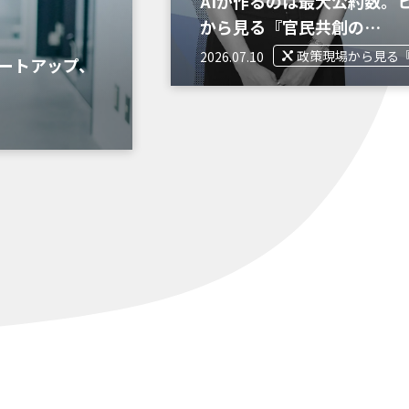
AIが作るのは最大公約数。
から見る『官民共創の…
政策現場から見る
2026.07.10
ートアップ、