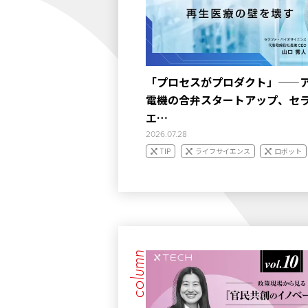
「プロセスがプロダクト」——
電機の合弁スタートアップ、セ
エ…
2026.07.28
TIP
ライフサイエンス
ロボット
column