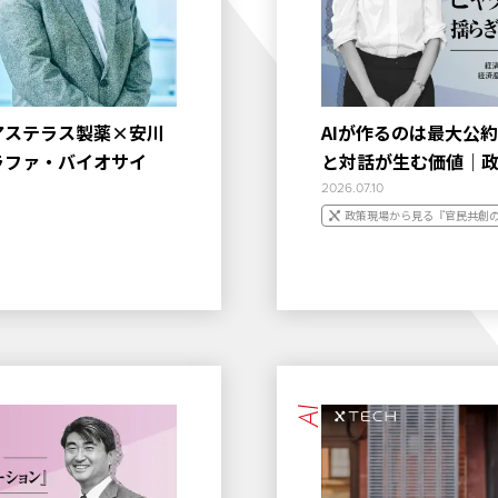
アステラス製薬×安川
AIが作るのは最大公
ラファ・バイオサイ
と対話が生む価値｜
2026.07.10
政策現場から見る『官民共創
AI