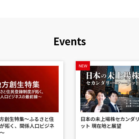
Events
NEW
 地方創生特集〜ふるさと住
日本の未上場株セカンダ
が拓く、関係人口ビジネ
ット 現在地と展望
〜