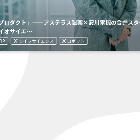
プロダクト」——アステラス製薬×安川電機の合弁スタ
イオサイエ…
TIP
ライフサイエンス
ロボット