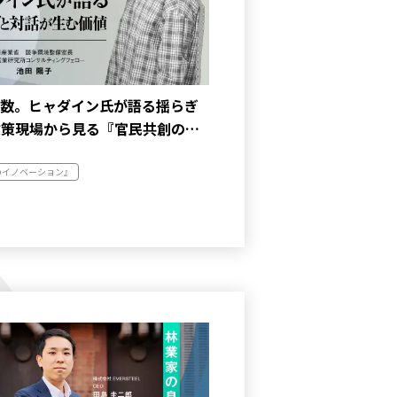
約数。ヒャダイン氏が語る揺らぎ
政策現場から見る『官民共創の…
のイノベーション』