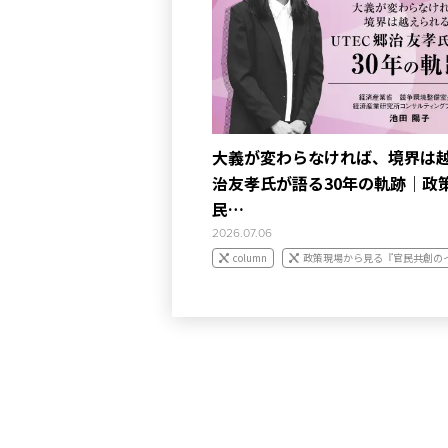
大義が変わらなければ、境界は越
治友孝氏が語る30年の軌跡｜政
民…
2026.07.06
column
政策現場から見る『官民共創の