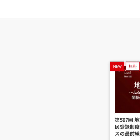
NEW
無料
第597回
民登録制度
スの最前線