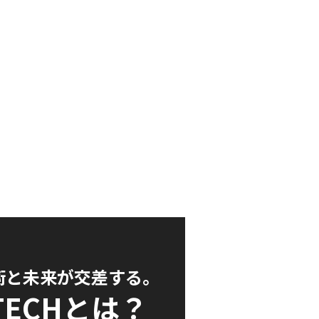
術と未来が交差する。
TECH
とは？