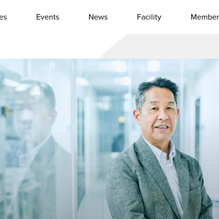
les
Events
News
Facility
Member
Interview
Column
Event report
Other