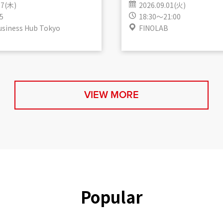
27(木)
2026.09.01(火)
5
18:30～21:00
usiness Hub Tokyo
FINOLAB
VIEW MORE
Popular