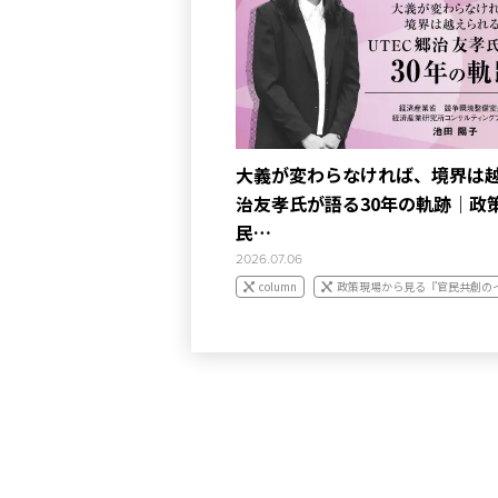
大義が変わらなければ、境界は越
治友孝氏が語る30年の軌跡｜政
民…
2026.07.06
column
政策現場から見る『官民共創の