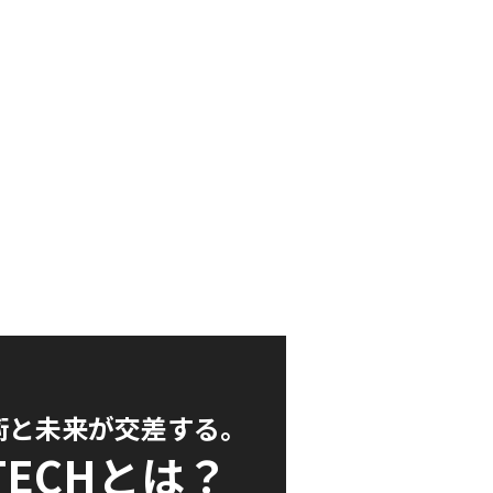
術と未来が交差する。
TECH
とは？