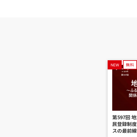
NEW
無料
第597回
民登録制度
スの最前線