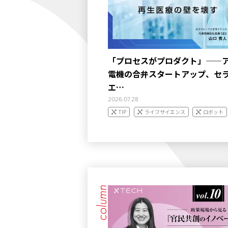
「プロセスがプロダクト」——
電機の合弁スタートアップ、セ
エ…
2026.07.28
TIP
ライフサイエンス
ロボット
column