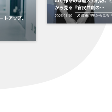
AIが作るのは最大公約数。
から見る『官民共創の…
政策現場から見る
2026.07.10
ートアップ、