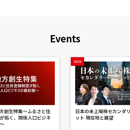
Events
NEW
 地方創生特集〜ふるさと住
日本の未上場株セカンダ
が拓く、関係人口ビジネ
ット 現在地と展望
〜