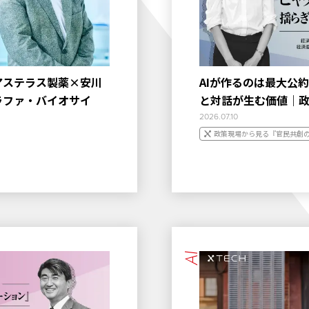
アステラス製薬×安川
AIが作るのは最大公
ラファ・バイオサイ
と対話が生む価値｜
2026.07.10
政策現場から見る『官民共創
AI