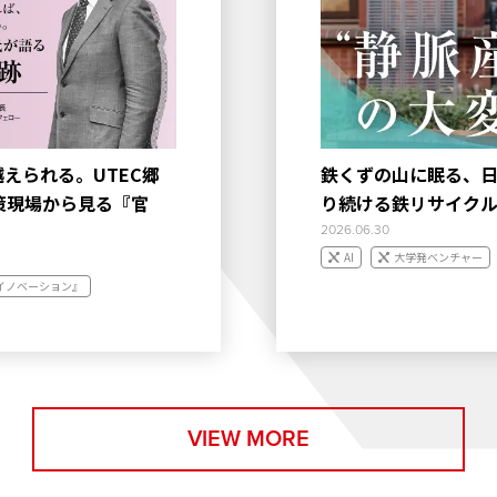
えられる。UTEC郷
鉄くずの山に眠る、日
策現場から見る『官
り続ける鉄リサイクル
2026.06.30
AI
大学発ベンチャー
イノベーション』
VIEW MORE