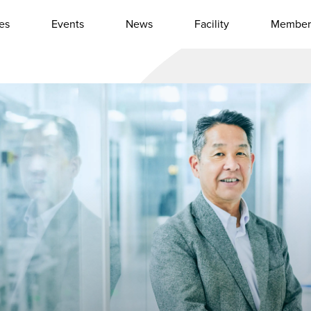
les
Events
News
Facility
Member
Interview
Column
Event report
Other