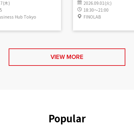
27(木)
2026.09.01(火)
5
18:30～21:00
usiness Hub Tokyo
FINOLAB
VIEW MORE
Popular