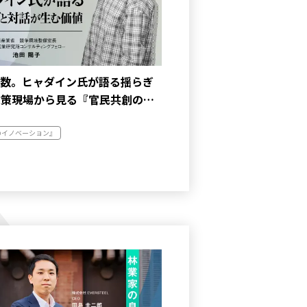
約数。ヒャダイン氏が語る揺らぎ
政策現場から見る『官民共創の…
のイノベーション』