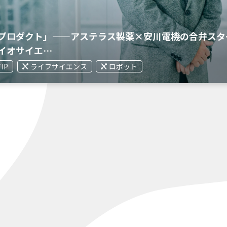
プロダクト」——アステラス製薬×安川電機の合弁スタ
イオサイエ…
TIP
ライフサイエンス
ロボット