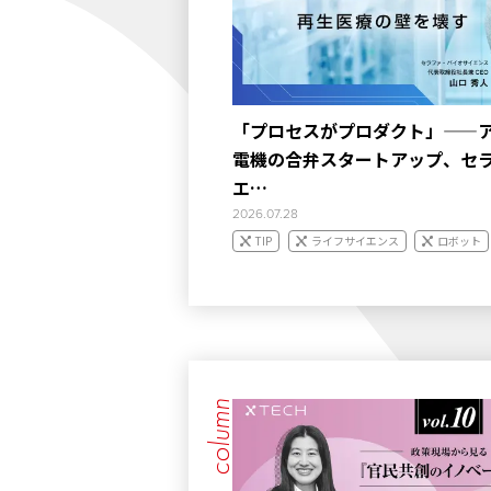
「プロセスがプロダクト」——
電機の合弁スタートアップ、セ
エ…
2026.07.28
TIP
ライフサイエンス
ロボット
column