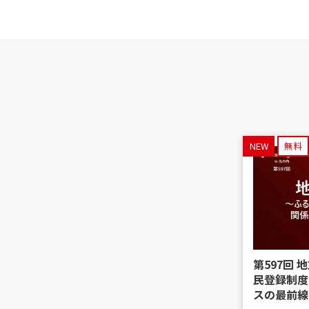
NEW
無料
第597回
民登録制度
スの最前線