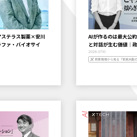
アステラス製薬×安川
AIが作るのは最大公
ラファ・バイオサイ
と対話が生む価値｜
2026.07.10
政策現場から見る『官民共創
AI