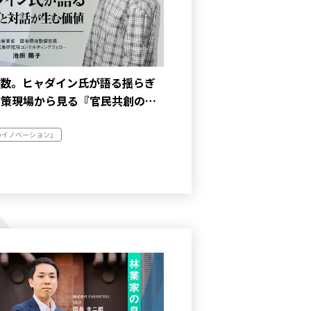
約数。ヒャダイン氏が語る揺らぎ
政策現場から見る『官民共創の…
のイノベーション』