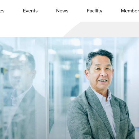
les
Events
News
Facility
Member
Interview
Column
Event report
Other