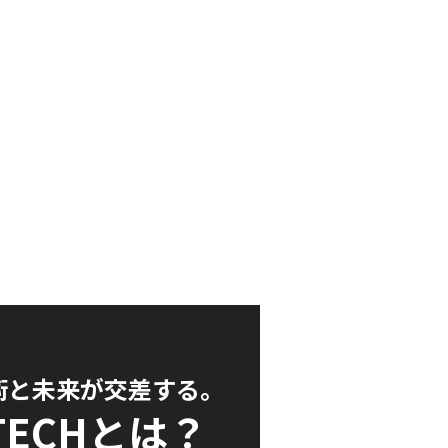
術と未来が交差する。
TECH
とは？