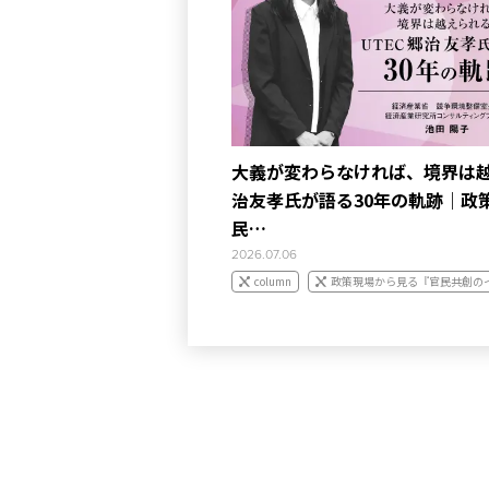
大義が変わらなければ、境界は越
治友孝氏が語る30年の軌跡｜政
民…
2026.07.06
column
政策現場から見る『官民共創の