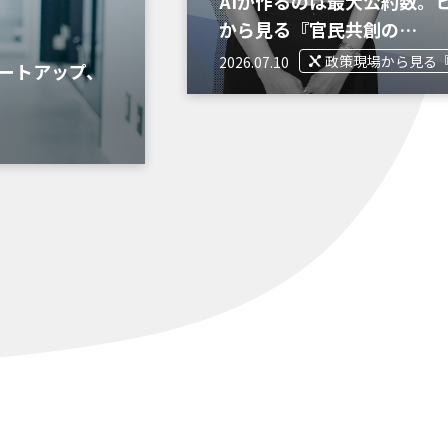
AIが作るのは最大公約数。
から見る『官民共創の…
政策現場から見る
2026.07.10
ートアップ、