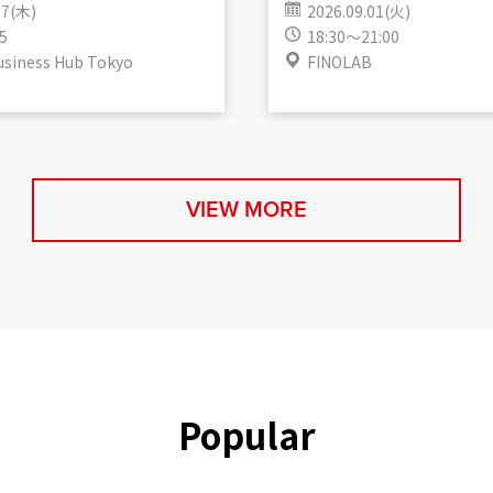
27(木)
2026.09.01(火)
5
18:30～21:00
usiness Hub Tokyo
FINOLAB
VIEW MORE
Popular