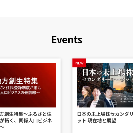
Events
NEW
 地方創生特集〜ふるさと住
日本の未上場株セカンダ
が拓く、関係人口ビジネ
ット 現在地と展望
〜