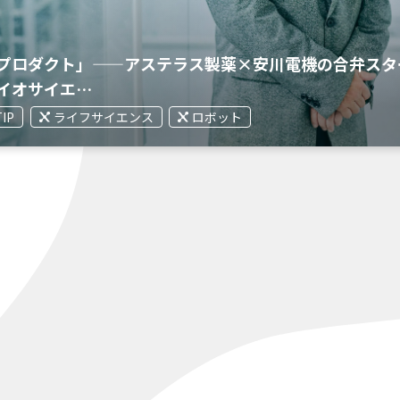
プロダクト」——アステラス製薬×安川電機の合弁スタ
イオサイエ…
TIP
ライフサイエンス
ロボット