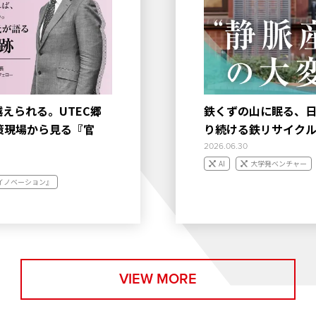
えられる。UTEC郷
鉄くずの山に眠る、日
策現場から見る『官
り続ける鉄リサイクル
2026.06.30
AI
大学発ベンチャー
イノベーション』
VIEW MORE