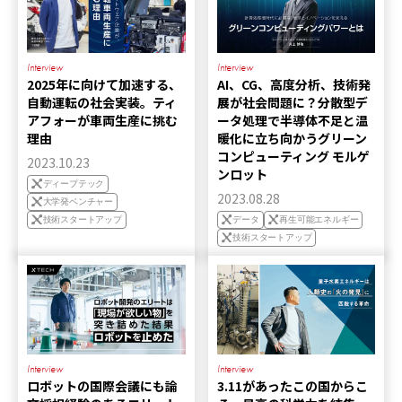
Interview
Interview
2025年に向けて加速する、
AI、CG、高度分析、技術発
自動運転の社会実装。ティ
展が社会問題に？分散型デ
アフォーが車両生産に挑む
ータ処理で半導体不足と温
理由
暖化に立ち向かうグリーン
コンピューティング モルゲ
2023.10.23
ンロット
ディープテック
2023.08.28
大学発ベンチャー
技術スタートアップ
データ
再生可能エネルギー
技術スタートアップ
Interview
Interview
ロボットの国際会議にも論
3.11があったこの国からこ