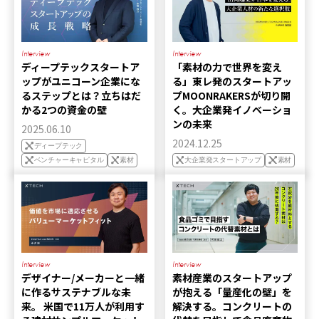
Interview
Interview
ディープテックスタートア
「素材の力で世界を変え
ップがユニコーン企業にな
る」東レ発のスタートアッ
るステップとは？立ちはだ
プMOONRAKERSが切り開
かる2つの資金の壁
く。大企業発イノベーショ
ンの未来
2025.06.10
2024.12.25
ディープテック
ベンチャーキャピタル
素材
大企業発スタートアップ
素材
Interview
Interview
デザイナー/メーカーと一緒
素材産業のスタートアップ
に作るサステナブルな未
が抱える「量産化の壁」を
来。 米国で11万人が利用す
解決する。コンクリートの