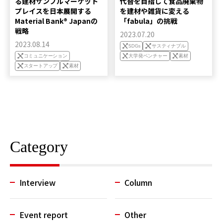
る建材サンプルマーケット
代替を目指して食品廃棄物
プレイスを日本展開する
を建材や雑貨に変える
Material Bank®︎ Japanの
「fabula」の挑戦
戦略
2023.07.20
2023.08.14
SDGs
サスティナブル
コミュニケーション
大学発ベンチャー
素材
スタートアップ
素材
Category
Interview
Column
Event report
Other