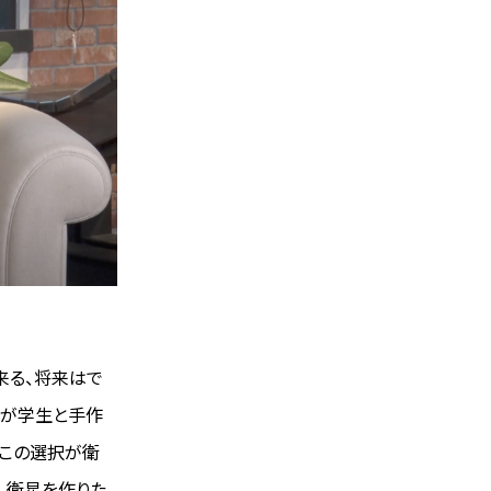
来る、将来はで
生が学生と手作
、この選択が衛
、衛星を作りた