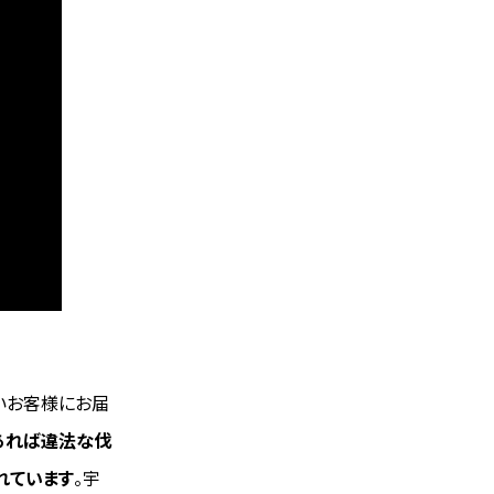
行いお客様にお届
あれば違法な伐
れています
。宇