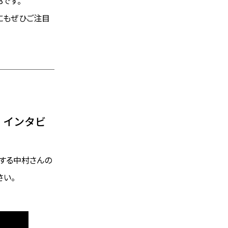
Bです。
にもぜひご注目
」インタビ
対する中村さんの
さい。