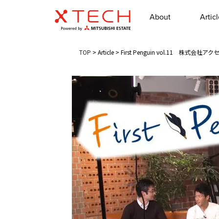
About
Artic
TOP
>
Article
>
First Penguin vol.11