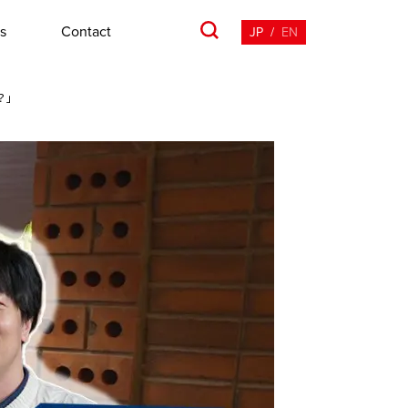
s
Contact
JP
/
EN
？」