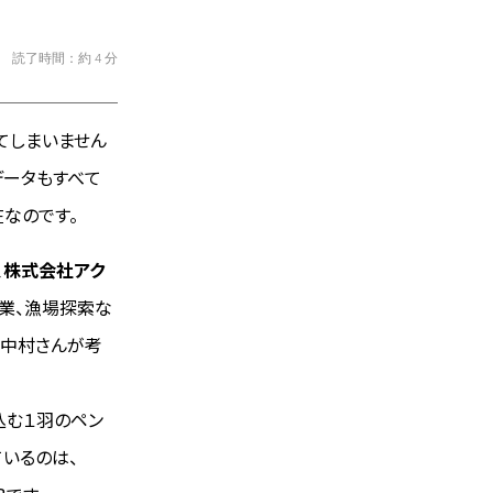
読了時間：約 4 分
てしまいません
データもすべて
なのです。
、株式会社アク
林業、漁場探索な
。中村さんが考
込む１羽のペン
ているのは、