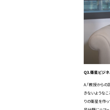
Q3.衛星ビジ
A.「教授から
きないようなこ
りの衛星を作っ
星分野にハマっ