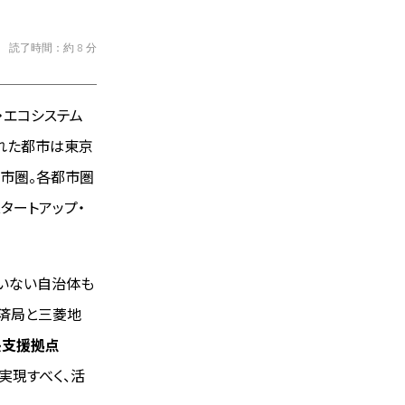
読了時間：約 8 分
・エコシステム
れた都市は東京
都市圏。各都市圏
タートアップ・
ていない自治体も
経済局と三菱地
長支援拠点
を実現すべく、活