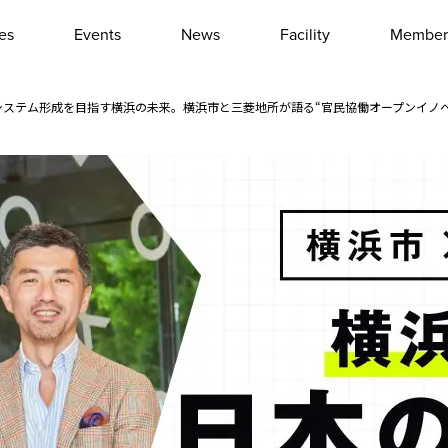
les
Events
News
Facility
Member
Interview
Column
ステム形成を目指す横浜の未来。横浜市と三菱地所が語る“官民協働オープンイノベ
Event report
Other