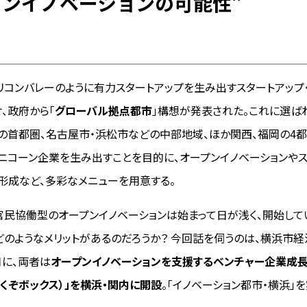
プンイノベーションの可能性”
、シリコンバレーのように有力スタートアップを生み出すスタートアップ
、政府から「
グローバル拠点都市
」構想が発表された。これに選ば
の首都圏、名古屋市・浜松市などの中部地域、ほか関西、福岡の4
ニコーン企業を生み出すことを目的に、オープンイノベーションやス
形成など、多彩なメニューを用意する。
官民協働型のオープンイノベーションは始まって日が浅く、開始し
どのようなメリットがあるのだろうか？ 今回話を伺うのは、横浜市
0月に、両者は
オープンイノベーションを支援するベンチャー企業成
X（よくぞボックス）」を横浜・関内に開設
。「イノベーション都市・横浜」