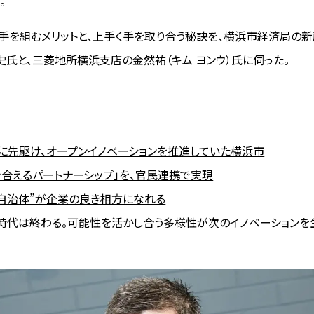
。
手を組むメリットと、上手く手を取り合う秘訣を、横浜市経済局の
史氏と、三菱地所横浜支店の金然祐（キム ヨンウ）氏に伺った。
に先駆け、オープンイノベーションを推進していた横浜市
き合えるパートナーシップ」を、官民連携で実現
る自治体”が企業の良き相方になれる
時代は終わる。可能性を活かし合う多様性が次のイノベーションを
ト