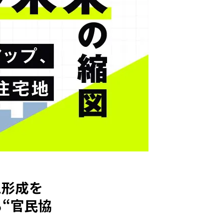
ム形成を
“官民協