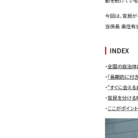
動を続けている
今回は、官民が
当係長 奥住有
INDEX
・
全国の自治体
・
「長期的に付
・
“すぐに会え
・
官民を分ける
・
ここがポイン