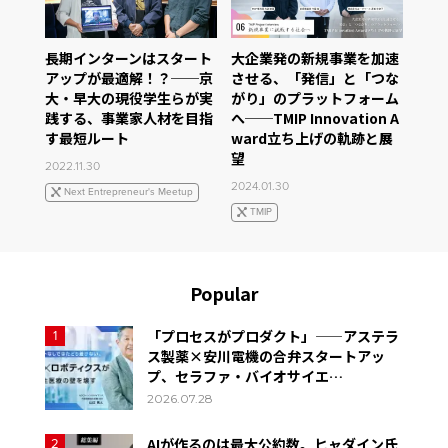
長期インターンはスタート
大企業発の新規事業を加速
アップが最適解！？──京
させる、「発信」と「つな
大・早大の現役学生らが実
がり」のプラットフォーム
践する、事業家人材を目指
へ──TMIP Innovation A
す最短ルート
ward立ち上げの軌跡と展
望
2022.11.30
2024.01.30
Next Entrepreneur's Meetup
TMIP
Popular
「プロセスがプロダクト」——アステラ
1
ス製薬×安川電機の合弁スタートアッ
プ、セラファ・バイオサイエ…
2026.07.28
AIが作るのは最大公約数。ヒャダイン氏
2