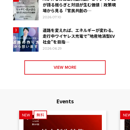
が語る揺らぎと対話が生む価値｜政策現
場から見る『官民共創の…
2026.07.10
道路を変えれば、エネルギーが変わる。
3
走行中ワイヤレス充電で”地産地消型EV
社会”を目指…
2026.06.29
VIEW MORE
Events
NEW
無料
NE