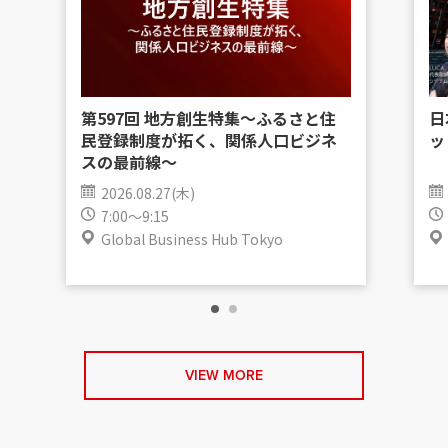
第597回 地方創生特集〜ふるさと住
日
民登録制度が拓く、関係人口ビジネ
ッ
スの最前線〜
2026.08.27(木)
7:00～9:15
Global Business Hub Tokyo
VIEW MORE