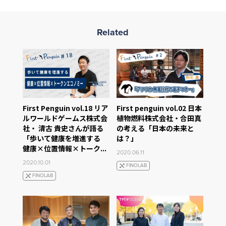
Related
First Penguin vol.18 リア
First penguin vol.02 日本
ルワールドゲームス株式会
植物燃料株式会社・合田真
社・ 清古 貴史さんが語る
の考える「日本の未来と
「歩いて健康を増進する
は？」
健康×位置情報×トーク...
2020.06.11
2020.10.01
FINOLAB
FINOLAB