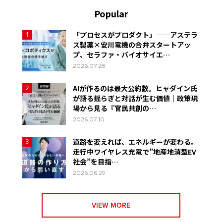
Popular
「プロセスがプロダクト」——アステラ
1
ス製薬×安川電機の合弁スタートアッ
プ、セラファ・バイオサイエ…
2026.07.28
AIが作るのは最大公約数。ヒャダイン氏
2
が語る揺らぎと対話が生む価値｜政策現
場から見る『官民共創の…
2026.07.10
道路を変えれば、エネルギーが変わる。
3
走行中ワイヤレス充電で”地産地消型EV
社会”を目指…
2026.06.29
VIEW MORE