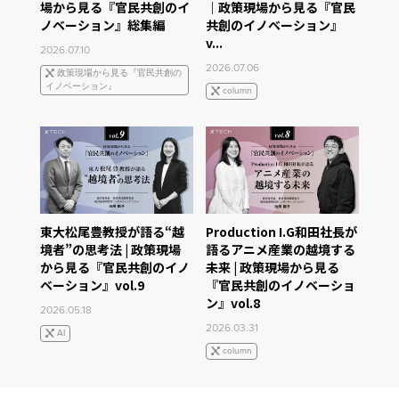
場から見る『官民共創のイ
｜政策現場から見る『官民
ノベーション』総集編
共創のイノベーション』
v...
2026.07.10
2026.07.06
政策現場から見る『官民共創の
イノベーション』
column
東大松尾豊教授が語る“越
Production I.G和田社長が
境者”の思考法 | 政策現場
語るアニメ産業の越境する
から見る『官民共創のイノ
未来 | 政策現場から見る
ベーション』vol.9
『官民共創のイノベーショ
ン』vol.8
2026.05.18
2026.03.31
AI
column