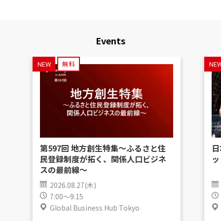
Events
NEW
無料
NE
第597回 地方創生特集〜ふるさと住
日
民登録制度が拓く、関係人口ビジネ
ッ
スの最前線〜
2026.08.27(木)
7:00～9:15
Global Business Hub Tokyo