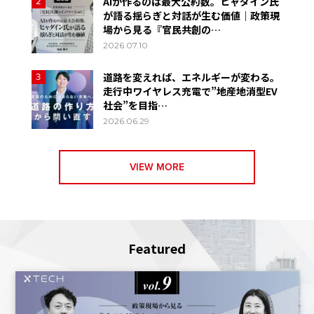
AIが作るのは最大公約数。ヒャダイン氏
2
が語る揺らぎと対話が生む価値｜政策現
場から見る『官民共創の…
2026.07.10
道路を変えれば、エネルギーが変わる。
3
走行中ワイヤレス充電で”地産地消型EV
社会”を目指…
2026.06.29
VIEW MORE
Featured