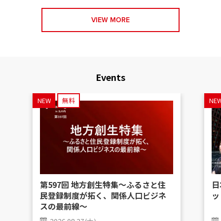
VIEW MORE
Events
NEW
無料
NE
第597回 地方創生特集〜ふるさと住
日
民登録制度が拓く、関係人口ビジネ
ッ
スの最前線〜