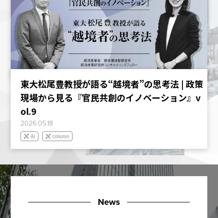
東大松尾豊教授が語る“越境者”の思考法 | 政策
現場から見る『官民共創のイノベーション』v
ol.9
2026.05.18
AI
column
News