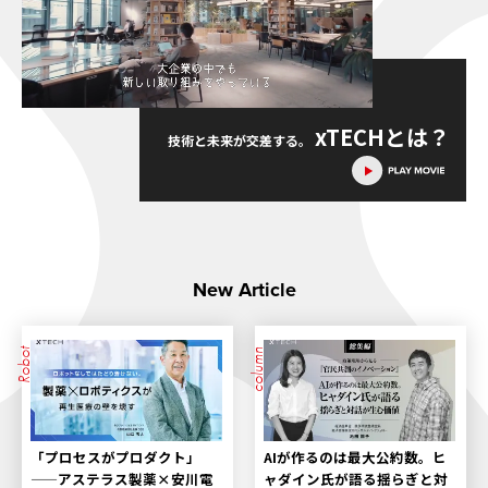
xTECH
とは？
技術と未来が交差する。
New Article
Robot
column
「プロセスがプロダクト」
AIが作るのは最大公約数。ヒ
——アステラス製薬×安川電
ャダイン氏が語る揺らぎと対