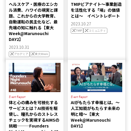
ヘルスケア・医療のエシカ
TMIPビアナイト～事業創造
ル消費、ハワイの現実と課
を活性化する「場」の価値
題、これからの大学教育、
とは〜 イベントレポート
自動運転の民主化など、最
2023.10.27
先端の知に触れる【東大
TMIP
コミュニティ
Week@Marunouchi
DAY2】
2023.10.31
アカデミア
東大Week
Event Report
Event Report
体と心の痛みを可視化する
AIがもたらす幸福とは。〜
サービスとは？AI技術を駆
人工知能がもたらす未来の
使し、瞳孔からのストレス
明と暗〜【東大
チェックを実現するAIMSの
Week@Marunouchi
挑戦───Founders
DAY1】