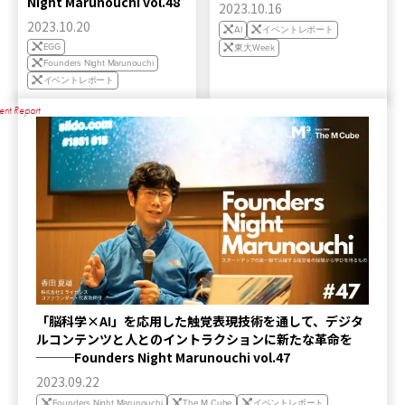
Night Marunouchi vol.48
2023.10.16
2023.10.20
AI
イベントレポート
EGG
東大Week
Founders Night Marunouchi
イベントレポート
ent Report
「脳科学×AI」を応用した触覚表現技術を通して、デジタ
ルコンテンツと人とのイントラクションに新たな革命を
───Founders Night Marunouchi vol.47
2023.09.22
Founders Night Marunouchi
The M Cube
イベントレポート