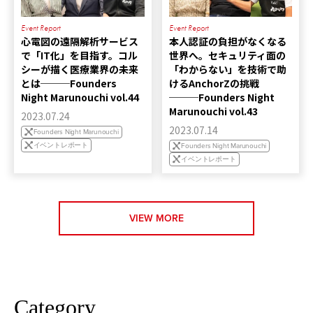
Event Report
Event Report
心電図の遠隔解析サービス
本人認証の負担がなくなる
で「IT化」を目指す。コル
世界へ。セキュリティ面の
シーが描く医療業界の未来
「わからない」を技術で助
とは───Founders
けるAnchorZの挑戦
Night Marunouchi vol.44
───Founders Night
Marunouchi vol.43
2023.07.24
2023.07.14
Founders Night Marunouchi
イベントレポート
Founders Night Marunouchi
イベントレポート
VIEW MORE
Category