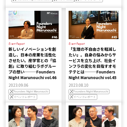
Event Report
Event Report
新しいイノベーションを創
「生理の不自由さを軽減し
造し、日本の産業を活性化
たい」。自身の悩みからサ
させたい。産学官との「協
ービスを立ち上げ、社会イ
創」に取り組むラボグルー
ンフラの変化を目指すオモ
プの想い───Founders
テテとは───Founders
Night Marunouchi vol.46
Night Marunouchi vol.45
2023.09.06
2023.08.10
Founders Night Marunouchi
Founders Night Marunouchi
イベントレポート
イベントレポート