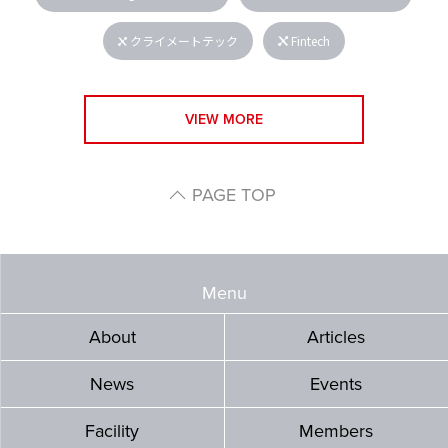
クライメートテック
Fintech
VIEW MORE
PAGE TOP
Menu
About
Articles
News
Events
Facility
Members