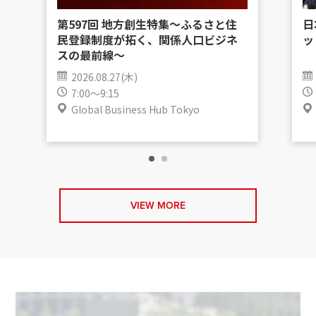
第597回 地方創生特集〜ふるさと住
日
民登録制度が拓く、関係人口ビジネ
ッ
スの最前線〜
2026.08.27(木)
7:00～9:15
Global Business Hub Tokyo
VIEW MORE