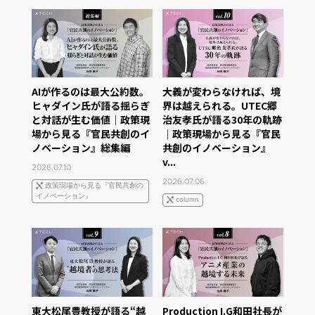
AIが作るのは最大公約数。
大義が変わらなければ、境
ヒャダイン氏が語る揺らぎ
界は越えられる。UTEC郷
と対話が生む価値｜政策現
治友孝氏が語る30年の軌跡
場から見る『官民共創のイ
｜政策現場から見る『官民
ノベーション』総集編
共創のイノベーション』
v...
2026.07.10
2026.07.06
政策現場から見る『官民共創の
イノベーション』
column
東大松尾豊教授が語る“越
Production I.G和田社長が