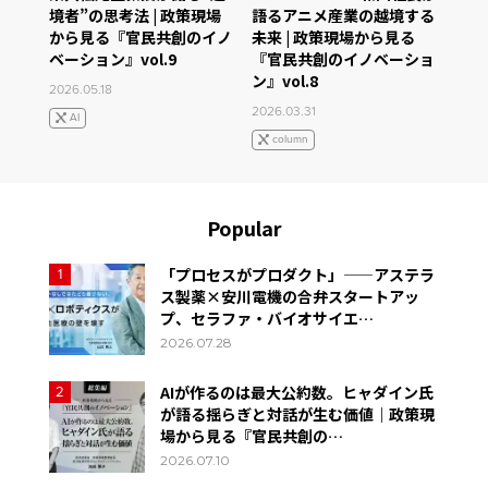
境者”の思考法 | 政策現場
語るアニメ産業の越境する
から見る『官民共創のイノ
未来 | 政策現場から見る
ベーション』vol.9
『官民共創のイノベーショ
ン』vol.8
2026.05.18
2026.03.31
AI
column
Popular
「プロセスがプロダクト」——アステラ
1
ス製薬×安川電機の合弁スタートアッ
プ、セラファ・バイオサイエ…
2026.07.28
AIが作るのは最大公約数。ヒャダイン氏
2
が語る揺らぎと対話が生む価値｜政策現
場から見る『官民共創の…
2026.07.10