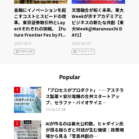
金融にイノベーションを起
文理融合が拓く未来。東大
こすコストとスピードの改
Weekが示すアカデミアと
革。東京証券取引所とLay
ビジネスの新たな共創【東
erXそれぞれの挑戦。【Fu
大Week@Marunouchi D
ture Frontier Fes by FI...
AY1】
2020.05.11
2024.09.30
FINOLAB
アカデミア
Popular
「プロセスがプロダクト」——アステラ
1
ス製薬×安川電機の合弁スタートアッ
プ、セラファ・バイオサイエ…
2026.07.28
AIが作るのは最大公約数。ヒャダイン氏
2
が語る揺らぎと対話が生む価値｜政策現
場から見る『官民共創の…