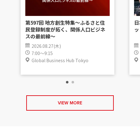
第597回 地方創生特集〜ふるさと住
日
民登録制度が拓く、関係人口ビジネ
ッ
スの最前線〜
2026.08.27(木)
7:00～9:15
Global Business Hub Tokyo
VIEW MORE