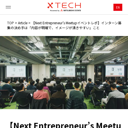
EN
TOP
>
Article
>
【Next Entrepreneur’s Meetupイベントレポ】インターン募
集の決め手は「内容が明確で、イメージが湧きやすい」こと
【Next Entrepreneur’s Meetu