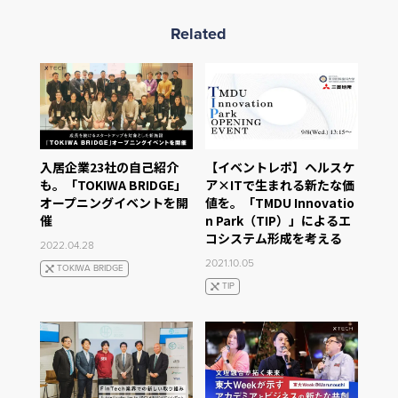
Related
入居企業23社の自己紹介
【イベントレポ】ヘルスケ
も。「TOKIWA BRIDGE」
ア×ITで生まれる新たな価
オープニングイベントを開
値を。「TMDU Innovatio
催
n Park（TIP）」によるエ
コシステム形成を考える
2022.04.28
2021.10.05
TOKIWA BRIDGE
TIP