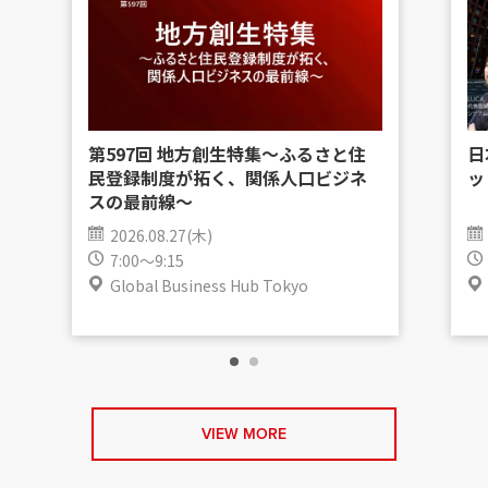
第597回 地方創生特集〜ふるさと住
日
民登録制度が拓く、関係人口ビジネ
ッ
スの最前線〜
2026.08.27(木)
7:00～9:15
Global Business Hub Tokyo
VIEW MORE