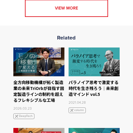
VIEW MORE
Related
全方向移動機構が拓く製造
パラノイア思考で激変する
業の未来――TriOrbが目指す固
時代を生き残ろう｜未来創
定製造ラインの制約を超え
造マインド vol.5
るフレキシブルな工場
2021.04.28
2026.03.23
column
DeepTech