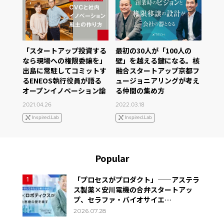
「スタートアップ投資する
最初の30人が「100人の
なら現場への権限委譲を」
壁」を越える鍵になる。核
出島に常駐してコミットす
融合スタートアップ京都フ
るENEOS執行役員が語る
ュージョニアリングが考え
オープンイノベーション論
る仲間の集め方
2021.04.26
2022.03.18
Inspired.Lab
Inspired.Lab
Popular
「プロセスがプロダクト」——アステラ
1
ス製薬×安川電機の合弁スタートアッ
プ、セラファ・バイオサイエ…
2026.07.28