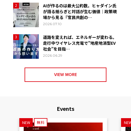
AIが作るのは最大公約数。ヒャダイン氏
2
が語る揺らぎと対話が生む価値｜政策現
場から見る『官民共創の…
2026.07.10
道路を変えれば、エネルギーが変わる。
3
走行中ワイヤレス充電で”地産地消型EV
社会”を目指…
2026.06.29
VIEW MORE
Events
NEW
無料
NE