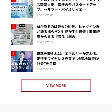
ス製薬×安川電機の合弁スタートアッ
プ、セラファ・バイオサイエ…
2026.07.28
AIが作るのは最大公約数。ヒャダイン氏
2
が語る揺らぎと対話が生む価値｜政策現
場から見る『官民共創の…
2026.07.10
道路を変えれば、エネルギーが変わる。
3
走行中ワイヤレス充電で”地産地消型EV
社会”を目指…
2026.06.29
VIEW MORE