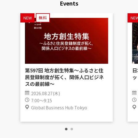
Events
NEW
無料
NE
第597回 地方創生特集〜ふるさと住
日
民登録制度が拓く、関係人口ビジネ
ッ
スの最前線〜
2026.08.27(木)
7:00～9:15
Global Business Hub Tokyo