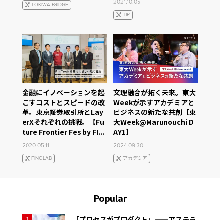
2021.10.05
TOKIWA BRIDGE
TIP
金融にイノベーションを起
文理融合が拓く未来。東大
こすコストとスピードの改
Weekが示すアカデミアと
革。東京証券取引所とLay
ビジネスの新たな共創【東
erXそれぞれの挑戦。【Fu
大Week@Marunouchi D
ture Frontier Fes by FI...
AY1】
2020.05.11
2024.09.30
FINOLAB
アカデミア
Popular
「プロセスがプロダクト」——アステラ
1